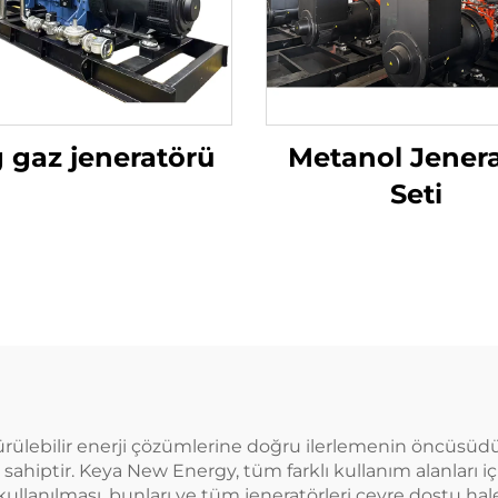
 gaz jeneratörü
Metanol Jener
Seti
rdürülebilir enerji çözümlerine doğru ilerlemenin öncüsü
 sahiptir. Keya New Energy, tüm farklı kullanım alanları
k kullanılması, bunları ve tüm jeneratörleri çevre dostu hal