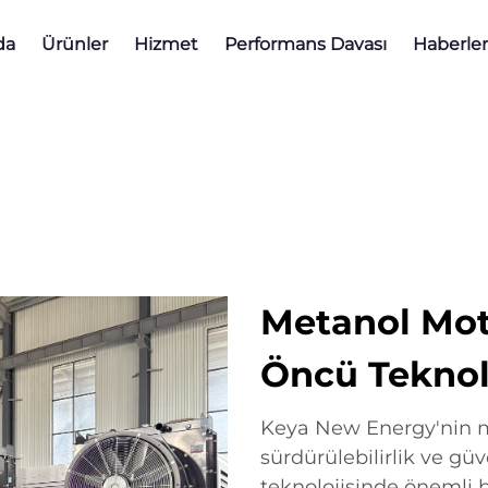
da
Ürünler
Hizmet
Performans Davası
Haberler
Metanol Mot
Öncü Teknol
Keya New Energy'nin met
sürdürülebilirlik ve güve
teknolojisinde önemli b