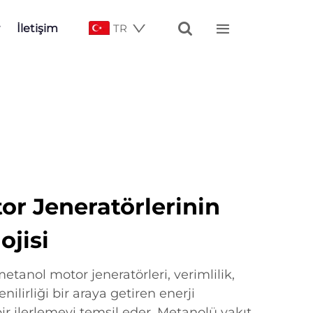


İletişim
TR
or Jeneratörlerinin
ojisi
anol motor jeneratörleri, verimlilik,
nilirliği bir araya getiren enerji
ir ilerlemeyi temsil eder. Metanolü yakıt