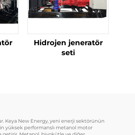
atör
Hidrojen jeneratör
seti
dür. Keya New Energy, yeni enerji sektörünün
 için yüksek performanslı metanol motor
e getirir. Metanol, biyokütle ve diğer