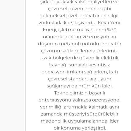
şirketi, yüksek yakıt maliyetleri ve
çevresel düzenlemeler gibi
geleneksel dizel jeneratörlerle ilgili
zorluklarla karşılaşıyordu. Keya Yeni
Enerji, işletme maliyetlerini %30
oranında azaltan ve emisyonları
düşüren metanol motorlu jeneratör
çözümü sağladı. Jeneratörlerimiz,
uzak bölgelerde güvenilir elektrik
kaynağı sunarak kesintisiz
operasyon imkanı sağlarken, katı
çevresel standartlara uyum
sağlamayı da mümkün kıldı.
Teknolojimizin başarılı
entegrasyonu yalnızca operasyonel
verimliliği artırmakla kalmadı, aynı
zamanda müşteriyi sürdürülebilir
madencilik uygulamalarında lider
bir konuma yerleştirdi.