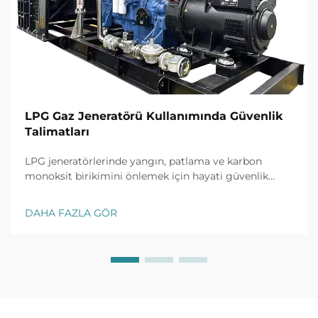
LPG Gaz Jeneratörü Kullanımında Güvenlik
Talimatları
LPG jeneratörlerinde yangın, patlama ve karbon
monoksit birikimini önlemek için hayati güvenlik
önlemlerini keşfedin. Doğru kurulum, havalandırma,
sızıntı tespiti ve acil durum protokollerini öğrenin.
DAHA FAZLA GÖR
Bugün ekibinizi ve tesisinizi koruyun.