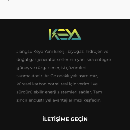
Jiangsu Keya Yeni Enerji, biyogaz, hidrojen ve
doğal gaz jeneratör setlerinin yanı sıra entegre
güneş ve rüzgar enerjisi çözümleri
sunmaktadır. Ar-Ge odaklı yaklaşımımız,
küresel karbon nötralitesi için verimli ve
sürdürülebilir enerji sistemleri sağlar. Tam
zincir endüstriyel avantajlarımızı keşfedin.
İLETIŞIME GEÇIN