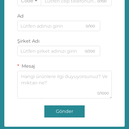
Code
0/100
Ad
0/100
Şirket Adı
0/200
Mesaj
0/1000
Gönder