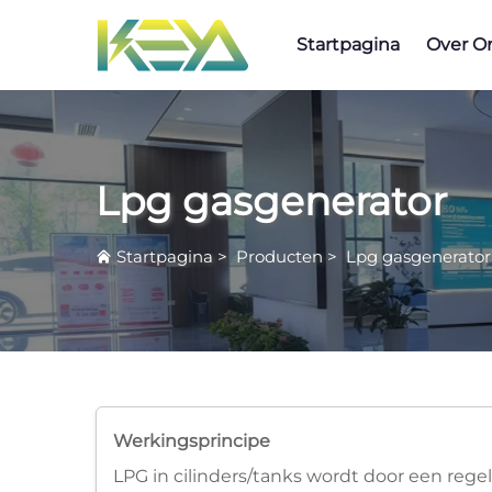
Startpagina
Over O
Lpg gasgenerator
Startpagina
>
Producten
>
Lpg gasgenerator
Werkingsprincipe
LPG in cilinders/tanks wordt door een reg