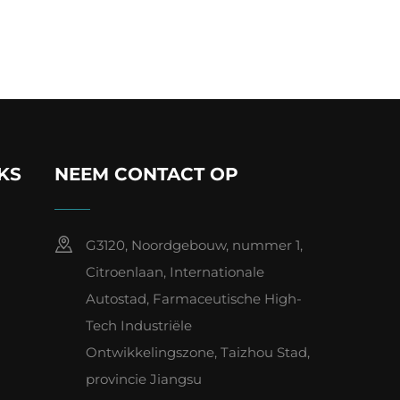
KS
NEEM CONTACT OP
G3120, Noordgebouw, nummer 1,
Citroenlaan, Internationale
Autostad, Farmaceutische High-
Tech Industriële
Ontwikkelingszone, Taizhou Stad,
provincie Jiangsu