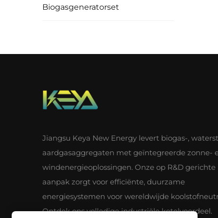
Biogasgeneratorset
Jiangsu Keya New Energy levert biogas-, waterst
aardgasaggregaten met geïntegreerde zonne- 
windenergieoplossingen. Onze op R&D gerichte
aanpak zorgt voor efficiënte, duurzame
energiesystemen voor wereldwijde koolstofneutra
Ontdek ons volledige industriële ketelvoordeel.