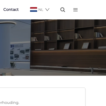


Contact
NL
erhouding.