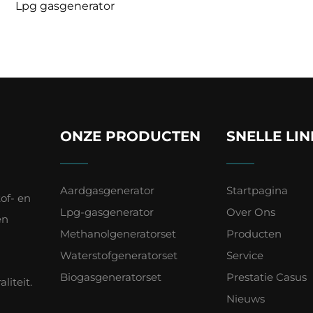
Lpg gasgenerator
ONZE PRODUCTEN
SNELLE LIN
Aardgasgenerator
Startpagina
of- en
Lpg-gasgenerator
Over Ons
en
Methanolgeneratorset
Producten
Waterstofgeneratorset
Service
Biogasgeneratorset
Prestatie Casus
liteit.
Nieuws