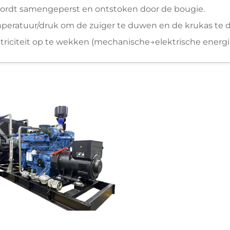
wordt samengeperst en ontstoken door de bougie.
eratuur/druk om de zuiger te duwen en de krukas te d
ktriciteit op te wekken (mechanische→elektrische energi