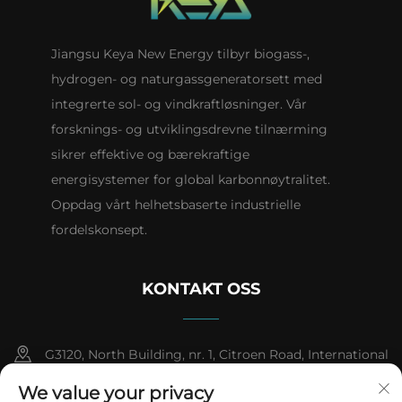
Jiangsu Keya New Energy tilbyr biogass-,
hydrogen- og naturgassgeneratorsett med
integrerte sol- og vindkraftløsninger. Vår
forsknings- og utviklingsdrevne tilnærming
sikrer effektive og bærekraftige
energisystemer for global karbonnøytralitet.
Oppdag vårt helhetsbaserte industrielle
fordelskonsept.
KONTAKT OSS
G3120, North Building, nr. 1, Citroen Road, International
Automobile City, Pharmaceutical High-tech Industrial
We value your privacy