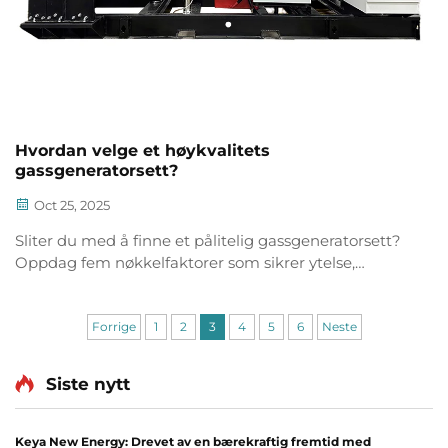
Hvordan velge et høykvalitets
gassgeneratorsett?
Oct 25, 2025
Sliter du med å finne et pålitelig gassgeneratorsett?
Oppdag fem nøkkelfaktorer som sikrer ytelse,
holdbarhet og avkastning på investeringen for
industrielle anvendelser. Last ned din gratis sjekkliste
for valg i dag.
Forrige
1
2
3
4
5
6
Neste
Siste nytt
Keya New Energy: Drevet av en bærekraftig fremtid med