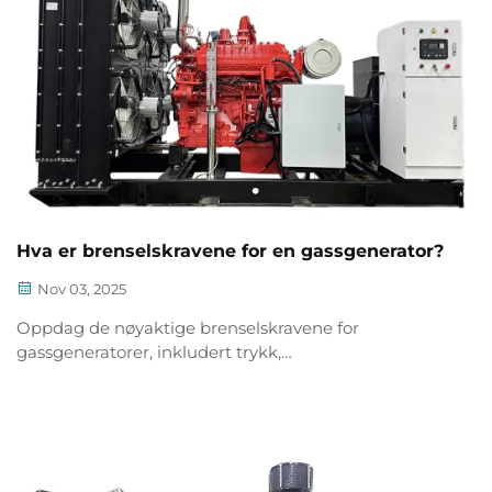
Hva er brenselskravene for en gassgenerator?
Nov 03, 2025
Oppdag de nøyaktige brenselskravene for
gassgeneratorer, inkludert trykk,
strømningshastighet og kvalitetsstandarder. Sørg for
optimal ytelse – les mer.