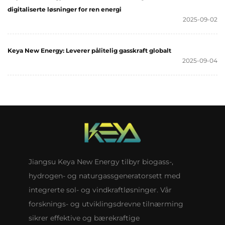
digitaliserte løsninger for ren energi
2025-09-02
Keya New Energy: Leverer pålitelig gasskraft globalt
2025-09-04
Jiangsu Keya New Energy tilbyr biogass-,
hydrogen- og naturgassgeneratorsett med
integrerte sol- og vindkraftløsninger. Vår
forsknings- og utviklingsdrevne tilnærming
sikrer effektive og bærekraftige