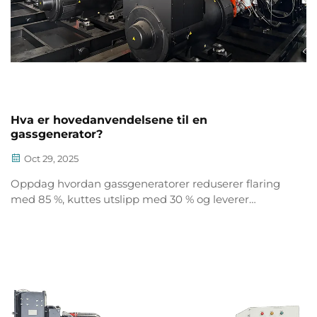
Hva er hovedanvendelsene til en
gassgenerator?
Oct 29, 2025
Oppdag hvordan gassgeneratorer reduserer flaring
med 85 %, kuttes utslipp med 30 % og leverer
pålitelig strøm innen olje og gass, industri og kritisk
infrastruktur. Lær mer.