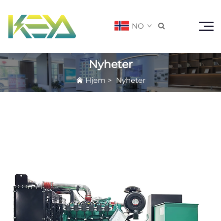
NO

Nyheter
Hjem
>
Nyheter