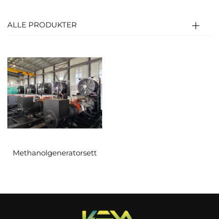
av bensinmotor) eller kompresjonstenn
(modifikasjon av dieselmotor).
ALLE PRODUKTER
Forbrenningens høye temperatur/trykkgass
skyver stemplet for å drive krumtapakselen
(termisk→mekanisk energi).
Krumtapakselen roterer generatorrotoren for å
generere elektrisitet (mekanisk→elektrisk
energi); kontrollsystemet justerer hastighet,
spenning og drivstofforsyning i sanntid.
Methanolgeneratorsett