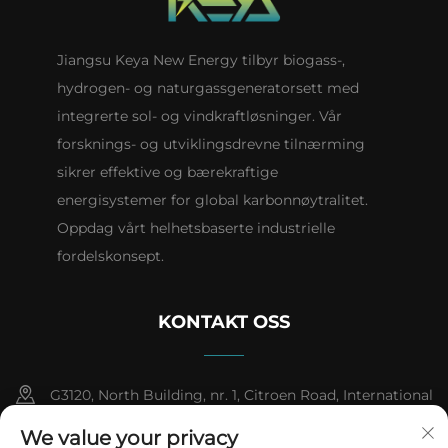
Jiangsu Keya New Energy tilbyr biogass-,
hydrogen- og naturgassgeneratorsett med
integrerte sol- og vindkraftløsninger. Vår
forsknings- og utviklingsdrevne tilnærming
sikrer effektive og bærekraftige
energisystemer for global karbonnøytralitet.
Oppdag vårt helhetsbaserte industrielle
fordelskonsept.
KONTAKT OSS
G3120, North Building, nr. 1, Citroen Road, International
Automobile City, Pharmaceutical High-tech Industrial
We value your privacy