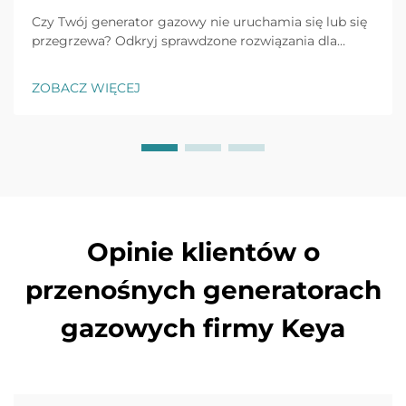
Czy Twój generator gazowy nie uruchamia się lub się
przegrzewa? Odkryj sprawdzone rozwiązania dla
typowych problemów, takich jak uszkodzenie
akumulatora, zapchania paliwowe i wahania napięcia.
ZOBACZ WIĘCEJ
Zapobiegaj przestojom już teraz.
Opinie klientów o
przenośnych generatorach
gazowych firmy Keya