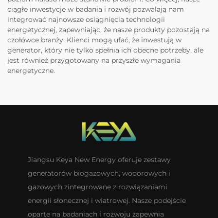
ciągłe inwestycje w badania i rozwój pozwalają nam
integrować najnowsze osiągnięcia technologii
energetycznej, zapewniając, że nasze produkty pozostają na
czołówce branży. Klienci mogą ufać, że inwestują w
generator, który nie tylko spełnia ich obecne potrzeby, ale
jest również przygotowany na przyszłe wymagania
energetyczne.
Jiangsu Keya New Energy oferuje zestawy
generatorów biogazowych, wodorowych i
gazowych zintegrowane z rozwiązaniami
energii słonecznej i wiatrowej. Nasze podejście
oparte na badaniach i rozwoju zapewnia