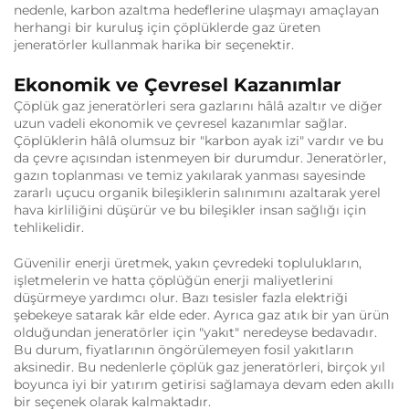
nedenle, karbon azaltma hedeflerine ulaşmayı amaçlayan
herhangi bir kuruluş için çöplüklerde gaz üreten
jeneratörler kullanmak harika bir seçenektir.
Ekonomik ve Çevresel Kazanımlar
Çöplük gaz jeneratörleri sera gazlarını hâlâ azaltır ve diğer
uzun vadeli ekonomik ve çevresel kazanımlar sağlar.
Çöplüklerin hâlâ olumsuz bir "karbon ayak izi" vardır ve bu
da çevre açısından istenmeyen bir durumdur. Jeneratörler,
gazın toplanması ve temiz yakılarak yanması sayesinde
zararlı uçucu organik bileşiklerin salınımını azaltarak yerel
hava kirliliğini düşürür ve bu bileşikler insan sağlığı için
tehlikelidir.
Güvenilir enerji üretmek, yakın çevredeki toplulukların,
işletmelerin ve hatta çöplüğün enerji maliyetlerini
düşürmeye yardımcı olur. Bazı tesisler fazla elektriği
şebekeye satarak kâr elde eder. Ayrıca gaz atık bir yan ürün
olduğundan jeneratörler için "yakıt" neredeyse bedavadır.
Bu durum, fiyatlarının öngörülemeyen fosil yakıtların
aksinedir. Bu nedenlerle çöplük gaz jeneratörleri, birçok yıl
boyunca iyi bir yatırım getirisi sağlamaya devam eden akıllı
bir seçenek olarak kalmaktadır.