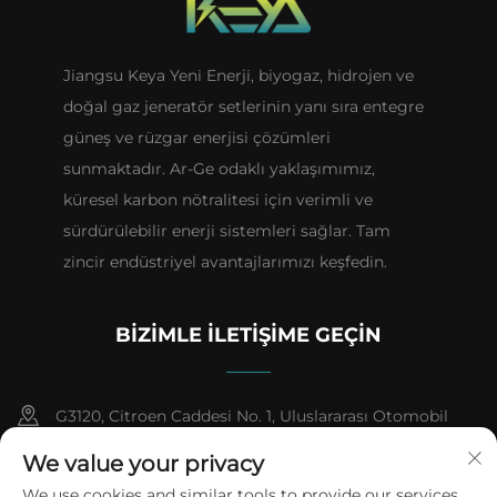
Jiangsu Keya Yeni Enerji, biyogaz, hidrojen ve
doğal gaz jeneratör setlerinin yanı sıra entegre
güneş ve rüzgar enerjisi çözümleri
sunmaktadır. Ar-Ge odaklı yaklaşımımız,
küresel karbon nötralitesi için verimli ve
sürdürülebilir enerji sistemleri sağlar. Tam
zincir endüstriyel avantajlarımızı keşfedin.
BIZIMLE İLETIŞIME GEÇIN
G3120, Citroen Caddesi No. 1, Uluslararası Otomobil
Şehri, Farmasötik Yüksek Teknoloji Endüstri Geliştirme
We value your privacy
Bölgesi, Taizhou Şehri, Jiangsu Evi
We use cookies and similar tools to provide our services.