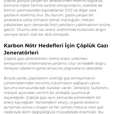
çöplük gazıyla çalışan bir jeneratörden elektrik sağlarsa,
kömürle ilişkili termik santral emisyonlarını, özellikle de
kömür yanmasından kaynaklanan CO2 ve diğer sera
gazlarını azaltmış olur. Bu durum, gazla çalışan bir
jeneratöre sahip olmanın temel mantığıdır: metanı
yakalarken aynı zamanda fosil yakıtların yakılmasının önüne
geçilir. Olumlu etki ise, enerji üretiminde kullanılan atığın
çevreye zararlı olan bir atık olmasıdır.
Karbon Nötr Hedefleri İçin Çöplük Gazı
Jeneratörleri
Çöplük gazı jeneratörleri, temiz enerji üretirken
emisyonların önlenmesine yardımcı olur ve hedefe doğru
ilerleyen ülkelerin genel amacına ulaşmalarını destekler.
Birçok yerde, çöplüklerin ürettiği gaz emisyonlarını
yönetmelerinden sorumlu tutulmasını sağlayan çevre
koruma konusunda katı kurallar vardır. Jeneratör kullanımı,
maliyet açısından verimli bir stratejik uyumluluk
seçeneğidir. Çöplük gazı aynı zamanda yenilenebilir bir
enerji kaynağıdır. Yenilenebilir enerji, organik atıkların
ayrışması sonucu oluşan ve her zaman mevcut olan gaz
nedeniyle iklim değişikliğiyle mücadelede önemlidir. Bu