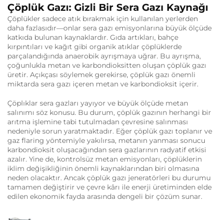
Çöplük Gazı: Gizli Bir Sera Gazı Kaynağı
Çöplükler sadece atık bırakmak için kullanılan yerlerden
daha fazlasıdır—onlar sera gazı emisyonlarına büyük ölçüde
katkıda bulunan kaynaklardır. Gıda artıkları, bahçe
kırpıntıları ve kağıt gibi organik atıklar çöplüklerde
parçalandığında anaerobik ayrışmaya uğrar. Bu ayrışma,
çoğunlukla metan ve karbondioksitten oluşan çöplük gazı
üretir. Açıkçası söylemek gerekirse, çöplük gazı önemli
miktarda sera gazı içeren metan ve karbondioksit içerir.
Çöplıklar sera gazları yayıyor ve büyük ölçüde metan
salınımı söz konusu. Bu durum, çöplük gazının herhangi bir
arıtma işlemine tabi tutulmadan çevresine salınması
nedeniyle sorun yaratmaktadır. Eğer çöplük gazı toplanır ve
gaz flaring yöntemiyle yakılırsa, metanın yanması sonucu
karbondioksit oluşacağından sera gazlarının radyatif etkisi
azalır. Yine de, kontrolsüz metan emisyonları, çöplüklerin
iklim değişikliğinin önemli kaynaklarından biri olmasına
neden olacaktır. Ancak çöplük gazı jeneratörleri bu durumu
tamamen değiştirir ve çevre kârı ile enerji üretiminden elde
edilen ekonomik fayda arasında dengeli bir çözüm sunar.