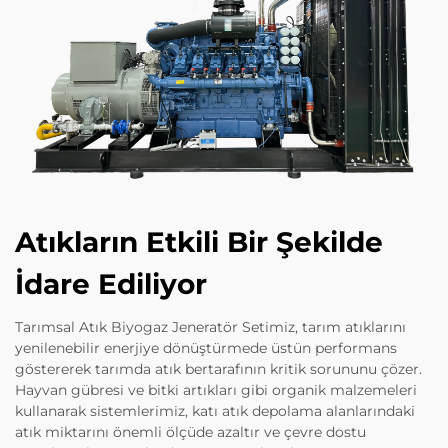
Atıkların Etkili Bir Şekilde
İdare Ediliyor
Tarımsal Atık Biyogaz Jeneratör Setimiz, tarım atıklarını
yenilenebilir enerjiye dönüştürmede üstün performans
göstererek tarımda atık bertarafının kritik sorununu çözer.
Hayvan gübresi ve bitki artıkları gibi organik malzemeleri
kullanarak sistemlerimiz, katı atık depolama alanlarındaki
atık miktarını önemli ölçüde azaltır ve çevre dostu