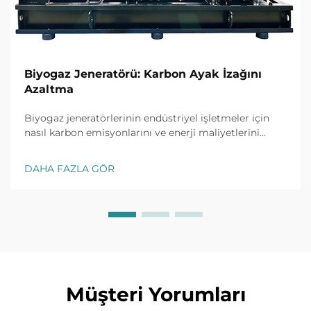
Biyogaz Jeneratörü: Karbon Ayak İzağını
Azaltma
Biyogaz jeneratörlerinin endüstriyel işletmeler için
nasıl karbon emisyonlarını ve enerji maliyetlerini
azalttığını keşfedin. Daha yeşil bir gelecek için
kanıtlanmış sürdürülebilirlik çözümleri. Bugün daha
DAHA FAZLA GÖR
fazla bilgi edinin.
Müşteri Yorumları