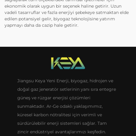
ekonomik olarak uygun bir seçenek haline getirir. Uzun
vadeli tasarruflar ve fazla enerjiyi şebekeye satmaktan elde
edilen potansiyel gelir, biyogaz teknolojisine yatırım
yapmayı daha da cazip hale getirir.
Jiangsu Keya Yeni Enerji, biyogaz, hidrojen ve
doğal gaz jeneratör setlerinin yanı sıra entegre
güneş ve rüzgar enerjisi çözümleri
sunmaktadır. Ar-Ge odaklı yaklaşımımız,
küresel karbon nötralitesi için verimli ve
sürdürülebilir enerji sistemleri sağlar. Tam
zincir endüstriyel avantajlarımızı keşfedin.