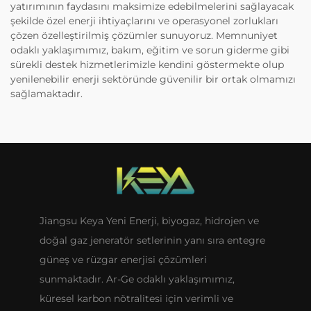
yatırımının faydasını maksimize edebilmelerini sağlayacak
şekilde özel enerji ihtiyaçlarını ve operasyonel zorlukları
çözen özelleştirilmiş çözümler sunuyoruz. Memnuniyet
odaklı yaklaşımımız, bakım, eğitim ve sorun giderme gibi
sürekli destek hizmetlerimizle kendini göstermekte olup
yenilenebilir enerji sektöründe güvenilir bir ortak olmamızı
sağlamaktadır.
Jiangsu Keya Yeni Enerji, biyogaz, hidrojen ve
doğal gaz jeneratör setlerinin yanı sıra entegre
güneş ve rüzgar enerjisi çözümleri
sunmaktadır. Ar-Ge odaklı yaklaşımımız,
küresel karbon nötralitesi için verimli ve