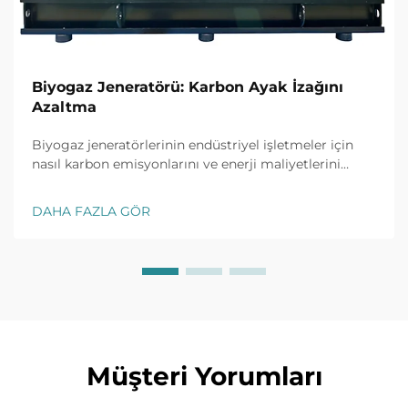
Biyogaz Jeneratörü: Karbon Ayak İzağını
Azaltma
Biyogaz jeneratörlerinin endüstriyel işletmeler için
nasıl karbon emisyonlarını ve enerji maliyetlerini
azalttığını keşfedin. Daha yeşil bir gelecek için
kanıtlanmış sürdürülebilirlik çözümleri. Bugün daha
DAHA FAZLA GÖR
fazla bilgi edinin.
Müşteri Yorumları