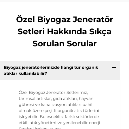
Özel Biyogaz Jeneratör
Setleri Hakkında Sıkça
Sorulan Sorular
Biyogaz jeneratörlerinizde hangi tür organik
atıklar kullanılabilir?
Özel Biyogaz Jeneratör Setlerimiz,
tarımsal artıklar, gıda atıkları, hayvan
gübresi ve kanalizasyon atıkları dahil
olmak üzere çeşitli organik atık türlerini
işleyebilir. Bu esneklik, farklı sektörlerde
etkili atık yönetimi ve yenilenebilir enerji
üretimi imkanı sunar.