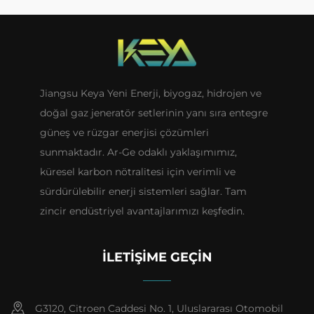
Jiangsu Keya Yeni Enerji, biyogaz, hidrojen ve
doğal gaz jeneratör setlerinin yanı sıra entegre
güneş ve rüzgar enerjisi çözümleri
sunmaktadır. Ar-Ge odaklı yaklaşımımız,
küresel karbon nötralitesi için verimli ve
sürdürülebilir enerji sistemleri sağlar. Tam
zincir endüstriyel avantajlarımızı keşfedin.
İLETIŞIME GEÇIN
G3120, Citroen Caddesi No. 1, Uluslararası Otomobil