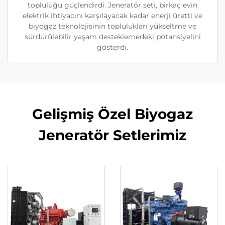
topluluğu güçlendirdi. Jeneratör seti, birkaç evin
elektrik ihtiyacını karşılayacak kadar enerji üretti ve
biyogaz teknolojisinin toplulukları yükseltme ve
sürdürülebilir yaşam desteklemedeki potansiyelini
gösterdi.
Gelişmiş Özel Biyogaz
Jeneratör Setlerimiz