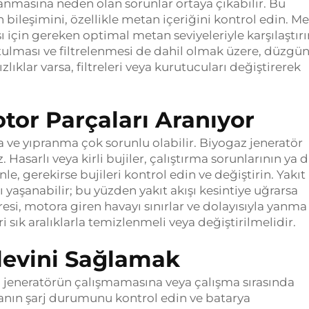
anmasına neden olan sorunlar ortaya çıkabilir. Bu
 bileşimini, özellikle metan içeriğini kontrol edin. M
sı için gereken optimal metan seviyeleriyle karşılaştırı
tulması ve filtrelenmesi de dahil olmak üzere, düzgü
zlıklar varsa, filtreleri veya kurutucuları değiştirerek
tor Parçaları Aranıyor
e yıpranma çok sorunlu olabilir. Biyogaz jeneratör
Hasarlı veya kirli bujiler, çalıştırma sorunlarının ya 
e, gerekirse bujileri kontrol edin ve değiştirin. Yakıt
yaşanabilir; bu yüzden yakıt akışı kesintiye uğrarsa
ltresi, motora giren havayı sınırlar ve dolayısıyla yanma
ri sık aralıklarla temizlenmeli veya değiştirilmelidir.
şlevini Sağlamak
, jeneratörün çalışmamasına veya çalışma sırasında
yanın şarj durumunu kontrol edin ve batarya