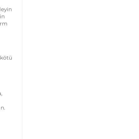
leyin
in
arm
 kötü
,
,
ın.