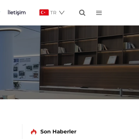


İletişim
TR
Son Haberler