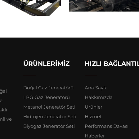
ÜRÜNLERIMIZ
HIZLI BAĞLANTI
Doğal Gaz Jeneratörü
Ana Sayfa
ğal
LPG Gaz Jeneratörü
Hakkımızda
ve
Metanol Jeneratör Seti
Ürünler
aklı
Hidrojen Jeneratör Seti
Hizmet
mli ve
Biyogaz Jeneratör Seti
Performans Davası
Haberler