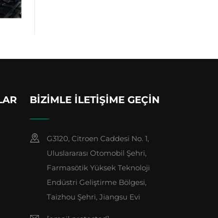
LAR
BIZIMLE İLETIŞIME GEÇIN
G3120, Citroen Caddesi No. 1,
Uluslararası Otomobil Şehri,
Farmasötik Yüksek Teknoloji
Endüstri Geliştirme Bölgesi,
Taizhou Şehri, Jiangsu Evi