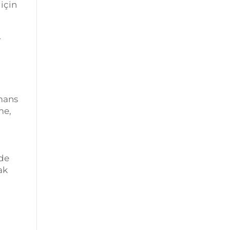
için
r
ı
mans
me,
lde
ak