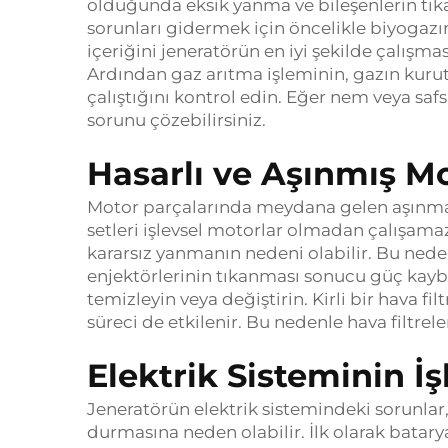
olduğunda eksik yanma ve bileşenlerin tık
sorunları gidermek için öncelikle biyogazın
içeriğini jeneratörün en iyi şekilde çalışma
Ardından gaz arıtma işleminin, gazın kuru
çalıştığını kontrol edin. Eğer nem veya safsı
sorunu çözebilirsiniz.
Hasarlı ve Aşınmış Mo
Motor parçalarında meydana gelen aşınma v
setleri işlevsel motorlar olmadan çalışamaz. 
kararsız yanmanın nedeni olabilir. Bu nedenl
enjektörlerinin tıkanması sonucu güç kaybı 
temizleyin veya değiştirin. Kirli bir hava fi
süreci de etkilenir. Bu nedenle hava filtrele
Elektrik Sisteminin İ
Jeneratörün elektrik sistemindeki sorunlar
durmasına neden olabilir. İlk olarak batar