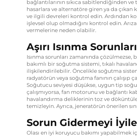
bağlantılarının sıkıca sabitlendiğinden v
hasarlara ve alternatöre giren ya da çıkan
ve ilgili devreleri kontrol edin. Ardından k
işlevsel olup olmadığını kontrol edin. Arıza
vermelerine neden olabilir.
Aşırı Isınma Sorunlar
Isınma sorunları zamanında çözülmezse, bir 
bakımlı bir soğutma sistemi, tıkalı havaland
ilişkilendirilebilir. Öncelikle soğutma sis
radyatörün veya soğutma fanının çalışıp ç
Soğutucu seviyesi düşükse, uygun tip soğu
çalışmıyorsa, fan motorunu ve bağlantı kab
havalandırma deliklerinin toz ve döküntüler
temizleyin. Ayrıca, jeneratörün önerilen sını
Sorun Gidermeyi İyil
Olası en iyi koruyucu bakımı yapabilmek i