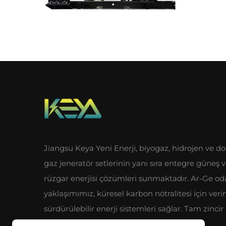
Jiangsu Keya Yeni Enerji, biyogaz, hidrojen ve do
gaz jeneratör setlerinin yanı sıra entegre güneş 
rüzgar enerjisi çözümleri sunmaktadır. Ar-Ge od
yaklaşımımız, küresel karbon nötralitesi için veri
sürdürülebilir enerji sistemleri sağlar. Tam zincir
endüstriyel avantajlarımızı keşfedin.