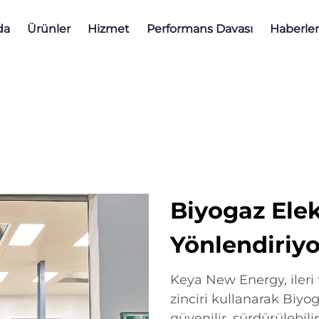
da
Ürünler
Hizmet
Performans Davası
Haberler
Biyogaz Elek
Yönlendiriyo
Keya New Energy, ileri 
zinciri kullanarak Biyo
güvenilir, sürdürülebili