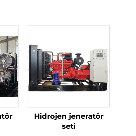
i
atör
Hidrojen jeneratör
seti