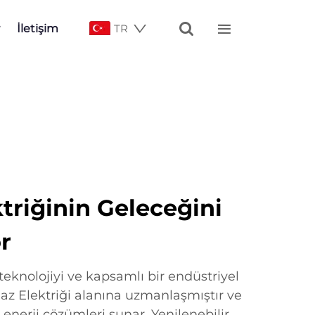


İletişim
TR
triğinin Geleceğini
r
teknolojiyi ve kapsamlı bir endüstriyel
gaz Elektriği alanına uzmanlaşmıştır ve
r enerji çözümleri sunar. Yenilenebilir