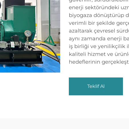
enerji sektöründeki uz
biyogaza dönüştürüp da
verimli bir şekilde gerç
azaltarak çevresel sürd
aynı zamanda enerji bağ
iş birliği ve yenilikçili
kaliteli hizmet ve ürü
hedeflerinin gerçekleşti
Teklif Al