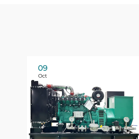
09
Oct