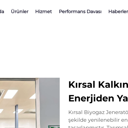
da
Ürünler
Hizmet
Performans Davası
Haberler
Kırsal Kalkı
Enerjiden Y
Kırsal Biyogaz Jeneratör
şekilde yenilenebilir 
tasarlanmıştır. Tarımsa