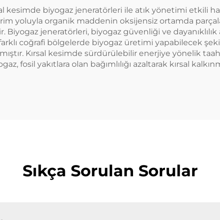
al kesimde biyogaz jeneratörleri ile atık yönetimi etkili hal
ndirim yoluyla organik maddenin oksijensiz ortamda parç
r. Biyogaz jeneratörleri, biyogaz güvenliği ve dayanıklılık
e farklı coğrafi bölgelerde biyogaz üretimi yapabilecek şek
ştır. Kırsal kesimde sürdürülebilir enerjiye yönelik taah
gaz, fosil yakıtlara olan bağımlılığı azaltarak kırsal kalkın
Sıkça Sorulan Sorular