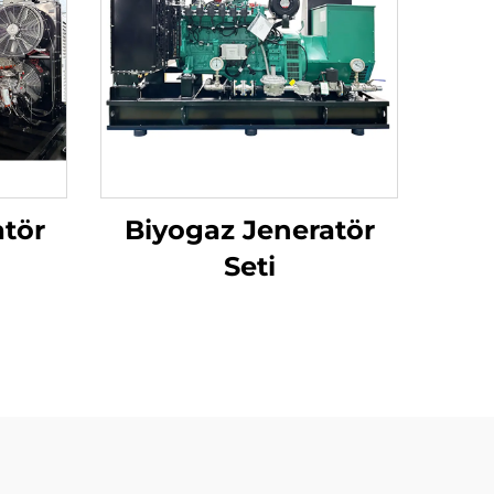
atör
Biyogaz Jeneratör
Seti