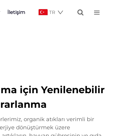


İletişim
TR
nma için Yenilenebilir
ararlanma
lerimiz, organik atıkları verimli bir
enerjiye dönüştürmek üzere
l artıkların, hayvan gübresinin ve gıda