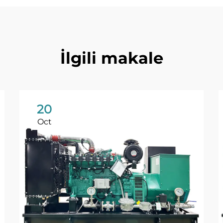
İlgili makale
20
Oct