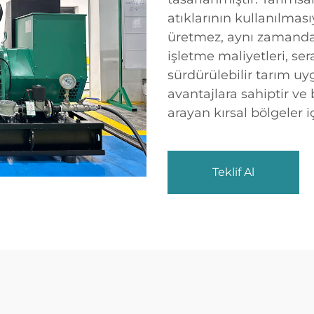
atıklarının kullanılması
üretmez, aynı zamanda ç
işletme maliyetleri, se
sürdürülebilir tarım u
avantajlara sahiptir ve 
arayan kırsal bölgeler iç
Teklif Al