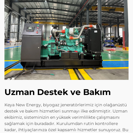
Uzman Destek ve Bakım
Keya New Energy, biyogaz jeneratörlerimiz için olağanüstü
destek ve bakım hizmetleri sunmayı ilke edinmiştir. Uzman
ekibimiz, sisteminizin en yüksek verimlilikte çalışmasını
sağlamak için buradadır. Kurulumdan rutin kontrollere
kadar, ihtiyaçlarınıza özel kapsamlı hizmetler sunuyoruz. Bu