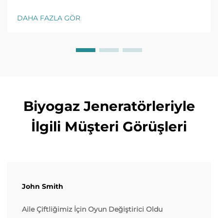
için önemli seçim kriterlerini, verimlilik ipuçlarını ve
önde gelen modelleri keşfedin. Ücretsiz satın alma
DAHA FAZLA GÖR
kontrol listesini bugün alın.
Biyogaz Jeneratörleriyle
İlgili Müşteri Görüşleri
John Smith
Aile Çiftliğimiz İçin Oyun Değiştirici Oldu