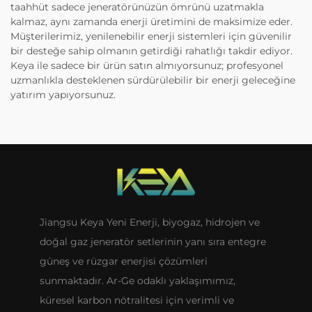
taahhüt sadece jeneratörünüzün ömrünü uzatmakla
kalmaz, aynı zamanda enerji üretimini de maksimize eder.
Müşterilerimiz, yenilenebilir enerji sistemleri için güvenilir
bir desteğe sahip olmanın getirdiği rahatlığı takdir ediyor.
Keya ile sadece bir ürün satın almıyorsunuz; profesyonel
uzmanlıkla desteklenen sürdürülebilir bir enerji geleceğine
yatırım yapıyorsunuz.
Jiangsu Keya Yeni Enerji, biyogaz, hidrojen ve
doğal gaz jeneratör setlerinin yanı sıra entegre
güneş ve rüzgar enerjisi çözümleri
sunmaktadır. Ar-Ge odaklı yaklaşımımız,
küresel karbon nötralitesi için verimli ve