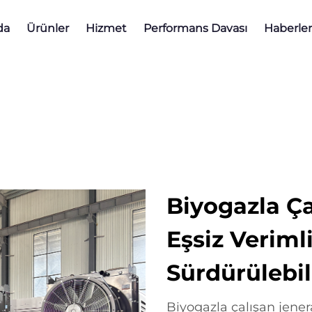
da
Ürünler
Hizmet
Performans Davası
Haberler
Biyogazla Ça
Eşsiz Verimli
Sürdürülebili
Biyogazla çalışan jener