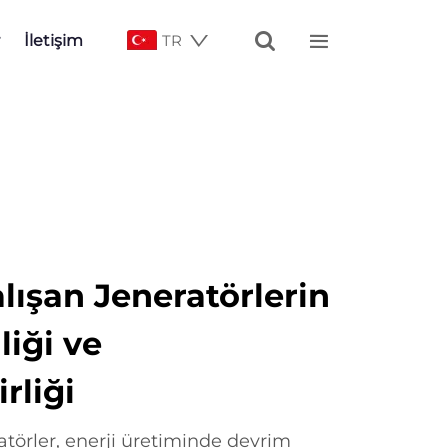


İletişim
TR
lışan Jeneratörlerin
liği ve
rliği
atörler, enerji üretiminde devrim