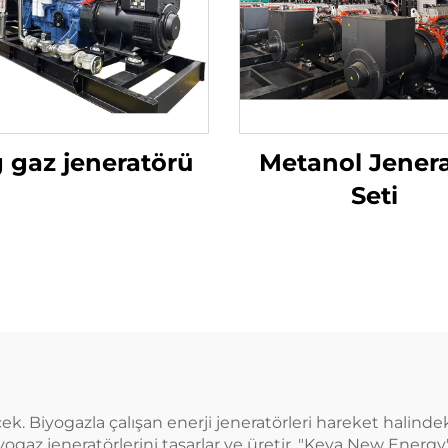
 gaz jeneratörü
Metanol Jener
Seti
k. Biyogazla çalışan enerji jeneratörleri hareket halinde
gaz jeneratörlerini tasarlar ve üretir. "Keya New Energy" 