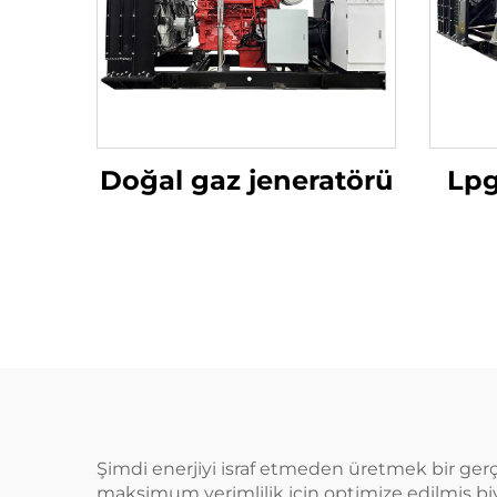
Doğal gaz jeneratörü
Lpg
Şimdi enerjiyi israf etmeden üretmek bir gerçe
maksimum verimlilik için optimize edilmiş biyo