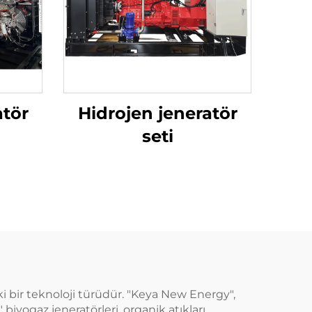
atör
Hidrojen jeneratör
seti
ki bir teknoloji türüdür. "Keya New Energy",
biyogaz jeneratörleri, organik atıkları