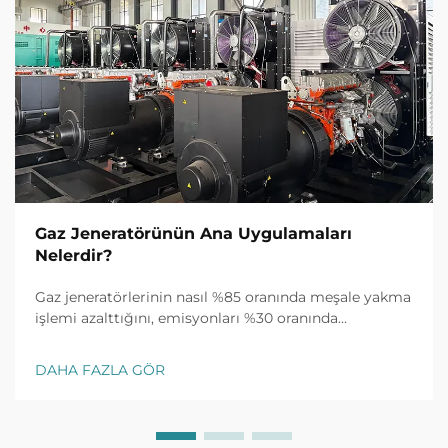
Gaz Jeneratörünün Ana Uygulamaları
Nelerdir?
Gaz jeneratörlerinin nasıl %85 oranında meşale yakma
işlemi azalttığını, emisyonları %30 oranında
düşürdüğünü ve petrolden gaza, imalata ve kritik
altyapılara kadar güvenilir güç sağladığını keşfedin.
DAHA FAZLA GÖR
Daha fazla bilgi edinin.