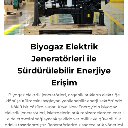
Biyogaz Elektrik
Jeneratörleri ile
Sürdürülebilir Enerjiye
Erişim
Biyogaz elektrik jeneratörleri, organik atıkların elektriğe
dönüştürülmesini sağlayan yenilenebilir enerji sektöründe
köklü bir çözüm sunar. Keya New Energy'nin biyogaz
elektrik jeneratörleri, işletmelerin atık malzemelerden enerji
elde etmesini sağlayacak şekilde verimlilik ve güvenilirlik
odaklı tasarlanmıştır. Jeneratörlerimiz sadece atık yönetimi