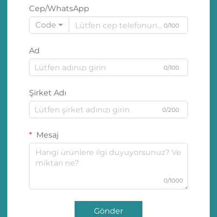
Cep/WhatsApp
Code
0/100
Ad
0/100
Şirket Adı
0/200
Mesaj
0/1000
Gönder