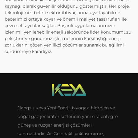
kaynağı olarak güvenilir olduğunu göstermiştir. Her proje,
teknolojimizi belirli sektör ihtiyaçlarına uyarlayabilme
becerimizi ortaya koyar ve önemli maliyet tasarrufları ile
çevresel faydalar sağlar. Başarılı uygulamalarımızın
izlenimi, yenilenebilir enerji sektöründe lider konumumuzu
pekiştirir ve günümüz işletmelerinin karşılaştığı enerji
zorluklarını çözen yenilikçi çözümler sunarak bu eğilimi
sürdürmeye kararlıyız.
Jiangsu Keya Yeni Enerji, biyogaz, hidrojen ve
doğal gaz jeneratör setlerinin yanı sıra entegre
güneş ve rüzgar enerjisi çözümleri
sunmaktadır. Ar-Ge odaklı yaklaşımımız,