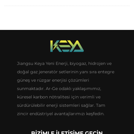
Jiangsu Keya Yeni Enerji, biyogaz, hidrojen ve
doğal gaz jeneratör setlerinin yanı sıra entegre
güneş ve rüzgar enerjisi çözümleri
sunmaktadır. Ar-Ge odaklı yaklaşımımız,
küresel karbon nötralitesi için verimli ve
sürdürülebilir enerji sistemleri sağlar. Tam
zincir endüstriyel avantajlarımızı keşfedin.
BIZIMLE İLETIŞIME GEÇIN