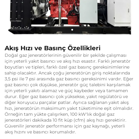
Akış Hızı ve Basınç Özellikleri
Doğal gaz jeneratörlerinin güvenilir bir şekilde çalışması
için yeterli yakıt basıncı ve akış hızı esastır. Farklı jeneratör
boyutları ve tipleri, farklı özel gaz basınç gereksinimlerine
sahip olacaktır. Ancak çoğu jeneratörün giriş noktalarında
3,5 psi ile 7 psi arasında gaz basıncı gereksinimi vardır. Eğer
gaz basıncı çok düşükse, jeneratör güç talebini karşılamak
için yeterli yakıtı alamaz ve güç kaybeder veya tamamen
durur. Eğer gaz basıncı çok yüksekse, yakıt regülatörü ve
diğer koruyucu parçalar patlar. Ayrıca sağlanan yakıt akış
hızı, jeneratörün maksimum yakıt tüketimine eşit olmalıdır.
Örneğin tam yükte çalışırken, 100 kW'lık doğal gaz
jeneratörleri dakikada 10 fit küp (cfm) akış hızı gerektirir.
Güvenilir jeneratör performansı için gaz kaynağı, yeterli
akış hızını ve basıncı korumalıdır.