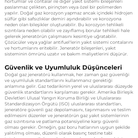
hortumlar ve contalar ile diğer yakıt sistemi bileşenleri
paslanmaz çelikten, pirinçten veya özel bir polimerden
yapılır. Doğal gaz korozyon yapmaz ancak içindeki hidrojen
sülfür gibi safsızlıklar demiri aşındırabilir ve korozyona
neden olan bileşikler oluşturabilir. Bu korozyon tehlikeli
sızıntılara neden olabilir ve zayıflamış borular tehlikeli hale
gelerek jeneratörün çalışmasını kesintiye uğratabilir.
Çözücüler veya yağlar antifuel'lerin yakıt sistemi contalarını
ve hortumlarını eritebilir. Jeneratör bileşenleri, yakıt
sisteminin ömrünü uzatır ve bakım maliyetlerini düşürür.
Güvenlik ve Uyumluluk Düşünceleri
Doğal gaz jeneratörü kullanmak, her zaman gaz güvenliği
ve uyumluluk standartlarını kullanmanız gerektiği
anlamına gelir. Gaz tedarikinin yerel ve uluslararası düzeyde
güvenlik standartlarını karşılaması gerekir. Amerika Birleşik
Devletleri Ulusal Yangın Koruma Birliği ve Uluslararası
Standardizasyon Örgütü (ISO) uluslararası standartları,
jeneratöre güvenli gaz depolamasını, taşınmasını ve teslim
edilmesini düzenler ve jeneratörün gaz yakıt sistemlerinin
gaz sızıntısına ve patlama potansiyeline karşı güvenli
olması gerekir. Örneğin, gaz boru hatlarının uygun şekilde
yalıtılmış olması, düzenli olarak basınç testine tabi