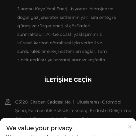
Jiangsu Keya Yeni Enerji, biyogaz, hidrojen ve
doğal gaz jeneratör setlerinin yanı sıra entegre
güneş ve rüzgar enerjisi çözümleri
sunmaktadır. Ar-Ge odaklı yaklaşımımız,
küresel karbon nötralitesi için verimli ve
sürdürülebilir enerji sistemleri sağlar. Tam
zincir endüstriyel avantajlarımızı keşfedin.
İLETIŞIME GEÇIN
G3120, Citroen Caddesi No. 1, Uluslararası Otomobil
Şehri, Farmasötik Yüksek Teknoloji Endüstri Geliştirme
Bölgesi, Taizhou Şehri, Jiangsu Evi
We value your privacy
+86-13151618059