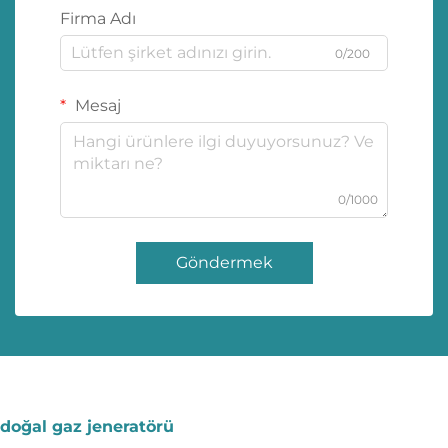
Firma Adı
0/200
Mesaj
0/1000
Göndermek
doğal gaz jeneratörü