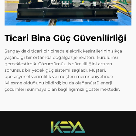
Ticari Bina Güç Güvenilirliği
Şangay'daki ticari bir binada elektrik kesintilerinin sıkça
yaşandığı bir ortamda doğalgaz jeneratörü kurulumu
gerçekleştirdik. Çözümümüz, iş sürekliliğini artıran
sorunsuz bir yedek güç sistemi sağladı. Müşteri,
operasyonel verimlilik ve müşteri memnuniyetinde
iyileşme olduğunu bildirdi; bu da olağanüstü enerji
çözümleri sunmaya olan bağlılığımızı göstermektedir.