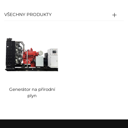
energie). Kliková hřídel je poté spojena s
rotorem generátoru a vyrábí elektřinu
VŠECHNY PRODUKTY
(mechanická energie → elektrická energie).
Generátor na přírodní
plyn