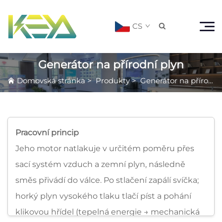
CS

Generátor na přírodní plyn
Domovská stránka
>
Produkty
>
Generátor na přírodní plyn
Pracovní princip
Jeho motor natlakuje v určitém poměru přes
sací systém vzduch a zemní plyn, následně
směs přivádí do válce. Po stlačení zapálí svíčka;
horký plyn vysokého tlaku tlačí píst a pohání
klikovou hřídel (tepelná energie → mechanická