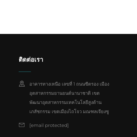
ติดต่อเรา
อาคารทางเหนือ เลขที่ 1 ถนนซีตรอง เมือง
อุตสาหกรรมยานยนต์นานาชาติ เขต
พัฒนาอุตสาหกรรมเทคโนโลยีสูงด้าน
เภสัชกรรม เขตเมืองไถโจว มณฑลเจียงซู
พ
[email protected]