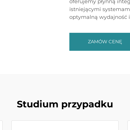
oferujemy płynną inte
istniejącymi systemam
optymalną wydajność i
ZAMÓW CENĘ
Studium przypadku