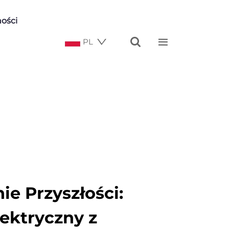
ości


PL
e Przyszłości:
ektryczny z