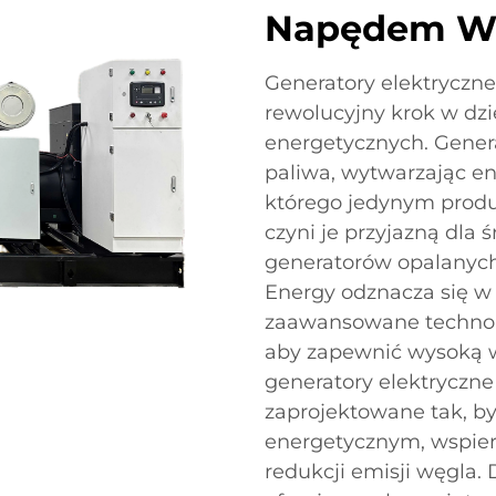
Napędem W
Generatory elektrycz
rewolucyjny krok w dzi
energetycznych. Genera
paliwa, wytwarzając en
którego jedynym prod
czyni je przyjazną dla
generatorów opalanyc
Energy odznacza się w 
zaawansowane technolo
aby zapewnić wysoką w
generatory elektrycz
zaprojektowane tak, 
energetycznym, wspier
redukcji emisji węgla. 