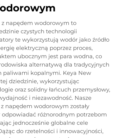
odorowym
ne z napędem wodorowym to
edzinie czystych technologii
tory te wykorzystują wodór jako źródło
ergię elektryczną poprzez proces,
uktem ubocznym jest para wodna, co
 środowiska alternatywą dla tradycyjnych
h paliwami kopalnymi. Keya New
tej dziedzinie, wykorzystując
gie oraz solidny łańcuch przemysłowy,
ydajność i niezawodność. Nasze
ne z napędem wodorowym zostały
by odpowiadać różnorodnym potrzebom
ając jednocześnie globalne cele
Dążąc do rzetelności i innowacyjności,