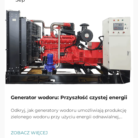
Generator wodoru: Przyszłość czystej energii
Odkryj, jak generatory wodoru umożliwiają produkcję
zielonego wodoru przy użyciu energii odnawialnej,
osiągając wydajność do 80% i redukując emisję CO2
w przemyśle o 90%. Dowiedz się więcej.
ZOBACZ WIĘCEJ