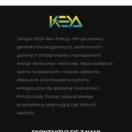
Jiangsu Keya New Energy oferuje zestawy
generatorów biogazowych, wodorowych i
gazowych zintegrowane z rozwiązaniami
energii słonecznej i wiatrowej. Nasze podejście
oparte na badaniach i rozwoju zapewnia
efektywne, zrównoważone systemy
energetyczne dla globalnej neutralności
klimatycznej. Poznaj naszą przewagę
przemysłową obejmującą cały łańcuch
wartości.