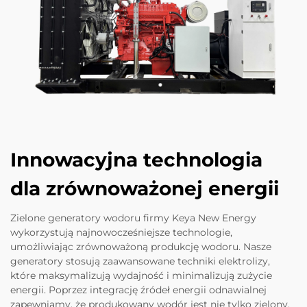
Innowacyjna technologia
dla zrównoważonej energii
Zielone generatory wodoru firmy Keya New Energy
wykorzystują najnowocześniejsze technologie,
umożliwiając zrównoważoną produkcję wodoru. Nasze
generatory stosują zaawansowane techniki elektrolizy,
które maksymalizują wydajność i minimalizują zużycie
energii. Poprzez integrację źródeł energii odnawialnej
zapewniamy, że produkowany wodór jest nie tylko zielony,