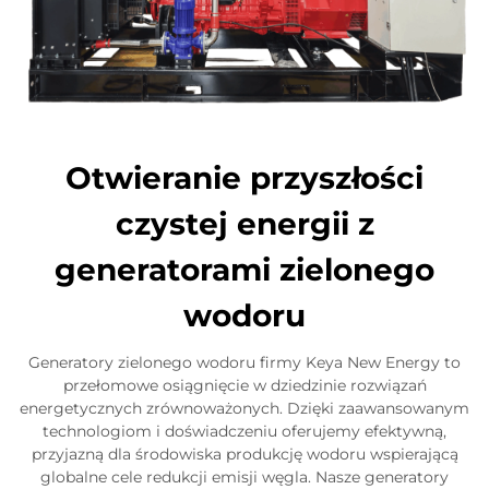
Otwieranie przyszłości
czystej energii z
generatorami zielonego
wodoru
Generatory zielonego wodoru firmy Keya New Energy to
przełomowe osiągnięcie w dziedzinie rozwiązań
energetycznych zrównoważonych. Dzięki zaawansowanym
technologiom i doświadczeniu oferujemy efektywną,
przyjazną dla środowiska produkcję wodoru wspierającą
globalne cele redukcji emisji węgla. Nasze generatory