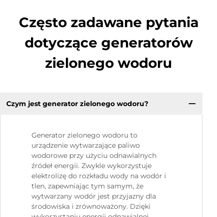
Często zadawane pytania
dotyczące generatorów
zielonego wodoru
Czym jest generator zielonego wodoru?
Generator zielonego wodoru to
urządzenie wytwarzające paliwo
wodorowe przy użyciu odnawialnych
źródeł energii. Zwykle wykorzystuje
elektrolizę do rozkładu wody na wodór i
tlen, zapewniając tym samym, że
wytwarzany wodór jest przyjazny dla
środowiska i zrównoważony. Dzięki
wykorzystaniu energii odnawialnej