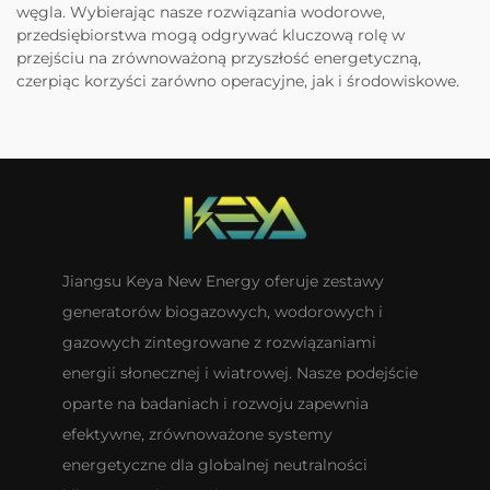
węgla. Wybierając nasze rozwiązania wodorowe,
przedsiębiorstwa mogą odgrywać kluczową rolę w
przejściu na zrównoważoną przyszłość energetyczną,
czerpiąc korzyści zarówno operacyjne, jak i środowiskowe.
Jiangsu Keya New Energy oferuje zestawy
generatorów biogazowych, wodorowych i
gazowych zintegrowane z rozwiązaniami
energii słonecznej i wiatrowej. Nasze podejście
oparte na badaniach i rozwoju zapewnia
efektywne, zrównoważone systemy
energetyczne dla globalnej neutralności