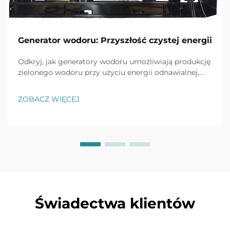
Generator wodoru: Przyszłość czystej energii
Odkryj, jak generatory wodoru umożliwiają produkcję
zielonego wodoru przy użyciu energii odnawialnej,
osiągając wydajność do 80% i redukując emisję CO2
w przemyśle o 90%. Dowiedz się więcej.
ZOBACZ WIĘCEJ
Świadectwa klientów