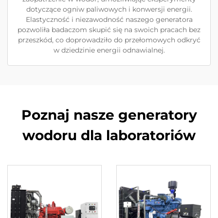
dotyczące ogniw paliwowych i konwersji energii.
Elastyczność i niezawodność naszego generatora
pozwoliła badaczom skupić się na swoich pracach bez
przeszkód, co doprowadziło do przełomowych odkryć
w dziedzinie energii odnawialnej.
Poznaj nasze generatory
wodoru dla laboratoriów