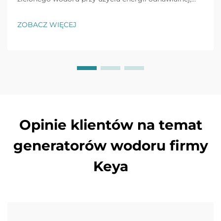
osiągając wydajność do 80% i redukując emisję CO2
w przemyśle o 90%. Dowiedz się więcej.
ZOBACZ WIĘCEJ
Opinie klientów na temat
generatorów wodoru firmy
Keya