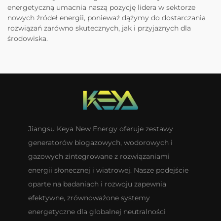
energetyczną umacnia naszą pozycję lidera w sektorze
nowych źródeł energii, ponieważ dążymy do dostarczania
rozwiązań zarówno skutecznych, jak i przyjaznych dla
środowiska.
Jiangsu Keya New Energy oferuje zestawy
generatorów biogazowych, wodorowych i
gazowych zintegrowane z rozwiązaniami
energii słonecznej i wiatrowej. Nasze podejście
oparte na badaniach i rozwoju zapewnia
efektywne, zrównoważone systemy
energetyczne dla globalnej neutralności