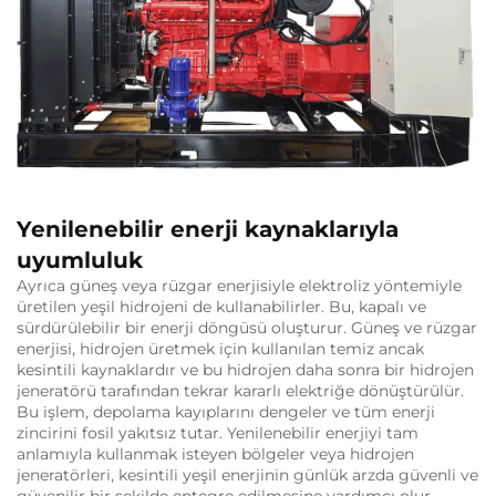
Yenilenebilir enerji kaynaklarıyla
uyumluluk
Ayrıca güneş veya rüzgar enerjisiyle elektroliz yöntemiyle
üretilen yeşil hidrojeni de kullanabilirler. Bu, kapalı ve
sürdürülebilir bir enerji döngüsü oluşturur. Güneş ve rüzgar
enerjisi, hidrojen üretmek için kullanılan temiz ancak
kesintili kaynaklardır ve bu hidrojen daha sonra bir hidrojen
jeneratörü tarafından tekrar kararlı elektriğe dönüştürülür.
Bu işlem, depolama kayıplarını dengeler ve tüm enerji
zincirini fosil yakıtsız tutar. Yenilenebilir enerjiyi tam
anlamıyla kullanmak isteyen bölgeler veya hidrojen
jeneratörleri, kesintili yeşil enerjinin günlük arzda güvenli ve
güvenilir bir şekilde entegre edilmesine yardımcı olur.