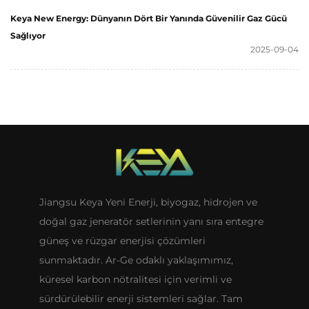
Keya New Energy: Dünyanın Dört Bir Yanında Güvenilir Gaz Gücü
Sağlıyor
2025-09-04
Jiangsu Keya Yeni Enerji, biyogaz, hidrojen ve
doğal gaz jeneratör setlerinin yanı sıra entegre
güneş ve rüzgar enerjisi çözümleri
sunmaktadır. Ar-Ge odaklı yaklaşımımız,
küresel karbon nötralitesi için verimli ve
sürdürülebilir enerji sistemleri sağlar. Tam