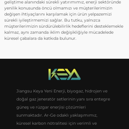
geliştime alanındaki sürekli yatırımımız, enerji sektöründe
yenilik konusunda öncü olmamızı ve müşterilerimizin
değişen ihtiyaçlarını karşılamak için ürün yelpazemizi
sürekli iyileştirmemizi sağlar. Bu tutku, yalnızca
müşterilerimizin sürdürülebilirlik hedeflerini desteklemekle
kalmaz, aynı zamanda iklim değişikliğiyle mücadelede
küresel çabalara da katkıda bulunur.
Jiangsu Keya Yeni Enerji, biyogaz, hidrojen ve
doğal gaz jeneratör setlerinin yanı sıra entegre
güneş ve rüzgar enerjisi çözümleri
sunmaktadır. Ar-Ge odaklı yaklaşımımız,
küresel karbon nötralitesi için verimli ve