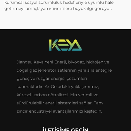
kurumsal sosyal sorumluluk hedefleriyle uyumlu hale
getirmeyi amaçlayan клиентlere büyük ilgi görüyor.
Jiangsu Keya Yeni Enerji, biyogaz, hidrojen ve
doğal gaz jeneratör setlerinin yanı sıra entegre
güneş ve rüzgar enerjisi çözümleri
sunmaktadır. Ar-Ge odaklı yaklaşımımız,
küresel karbon nötralitesi için verimli ve
sürdürülebilir enerji sistemleri sağlar. Tam
zincir endüstriyel avantajlarımızı keşfedin.
İLETIŞIME GEÇIN