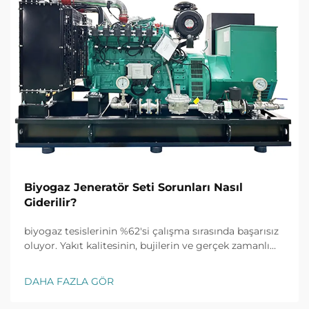
Biyogaz Jeneratör Seti Sorunları Nasıl
Giderilir?
biyogaz tesislerinin %62'si çalışma sırasında başarısız
oluyor. Yakıt kalitesinin, bujilerin ve gerçek zamanlı
izlemenin yaygın sorunları nasıl hızlıca çözeceğini
keşfedin. Şimdi eksiksiz sorun giderme kılavuzunu
DAHA FAZLA GÖR
edinin.