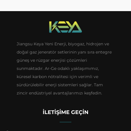
Jiangsu Keya Yeni Enerji, biyogaz, hidrojen ve
doğal gaz jeneratör setlerinin yanı sıra entegre
güneş ve rüzgar enerjisi çözümleri
sunmaktadır. Ar-Ge odaklı yaklaşımımız,
küresel karbon nötralitesi için verimli ve
sürdürülebilir enerji sistemleri sağlar. Tam
zincir endüstriyel avantajlarımızı keşfedin.
İLETIŞIME GEÇIN