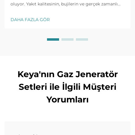
oluyor. Yakıt kalitesinin, bujilerin ve gerçek zamanlı
izlemenin yaygın sorunları nasıl hızlıca çözeceğini
keşfedin. Şimdi eksiksiz sorun giderme kılavuzunu
DAHA FAZLA GÖR
edinin.
Keya'nın Gaz Jeneratör
Setleri ile İlgili Müşteri
Yorumları