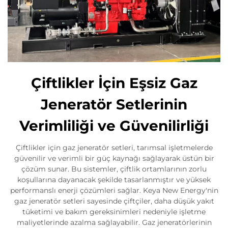
Çiftlikler İçin Eşsiz Gaz
Jeneratör Setlerinin
Verimliliği ve Güvenilirliği
Çiftlikler için gaz jeneratör setleri, tarımsal işletmelerde
güvenilir ve verimli bir güç kaynağı sağlayarak üstün bir
çözüm sunar. Bu sistemler, çiftlik ortamlarının zorlu
koşullarına dayanacak şekilde tasarlanmıştır ve yüksek
performanslı enerji çözümleri sağlar. Keya New Energy'nin
gaz jeneratör setleri sayesinde çiftçiler, daha düşük yakıt
tüketimi ve bakım gereksinimleri nedeniyle işletme
maliyetlerinde azalma sağlayabilir. Gaz jeneratörlerinin