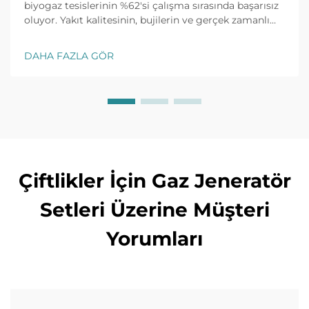
biyogaz tesislerinin %62'si çalışma sırasında başarısız
oluyor. Yakıt kalitesinin, bujilerin ve gerçek zamanlı
izlemenin yaygın sorunları nasıl hızlıca çözeceğini
keşfedin. Şimdi eksiksiz sorun giderme kılavuzunu
DAHA FAZLA GÖR
edinin.
Çiftlikler İçin Gaz Jeneratör
Setleri Üzerine Müşteri
Yorumları