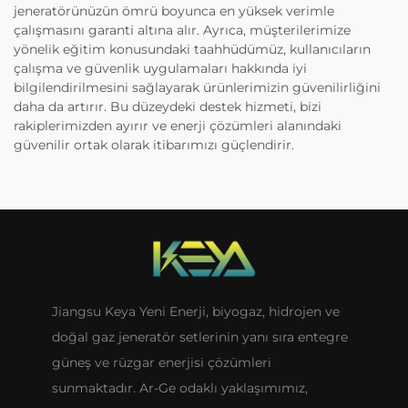
jeneratörünüzün ömrü boyunca en yüksek verimle
çalışmasını garanti altına alır. Ayrıca, müşterilerimize
yönelik eğitim konusundaki taahhüdümüz, kullanıcıların
çalışma ve güvenlik uygulamaları hakkında iyi
bilgilendirilmesini sağlayarak ürünlerimizin güvenilirliğini
daha da artırır. Bu düzeydeki destek hizmeti, bizi
rakiplerimizden ayırır ve enerji çözümleri alanındaki
güvenilir ortak olarak itibarımızı güçlendirir.
Jiangsu Keya Yeni Enerji, biyogaz, hidrojen ve
doğal gaz jeneratör setlerinin yanı sıra entegre
güneş ve rüzgar enerjisi çözümleri
sunmaktadır. Ar-Ge odaklı yaklaşımımız,