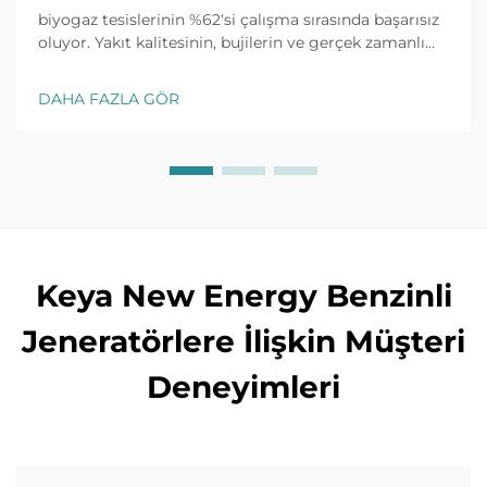
biyogaz tesislerinin %62'si çalışma sırasında başarısız
oluyor. Yakıt kalitesinin, bujilerin ve gerçek zamanlı
izlemenin yaygın sorunları nasıl hızlıca çözeceğini
keşfedin. Şimdi eksiksiz sorun giderme kılavuzunu
DAHA FAZLA GÖR
edinin.
Keya New Energy Benzinli
Jeneratörlere İlişkin Müşteri
Deneyimleri