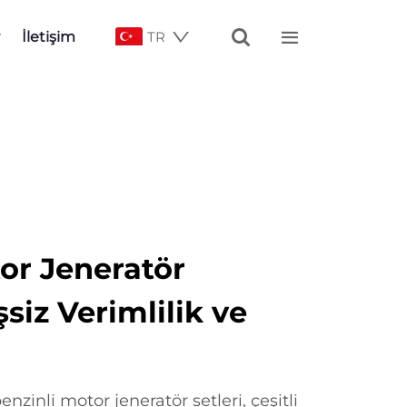


İletişim
TR
or Jeneratör
siz Verimlilik ve
zinli motor jeneratör setleri, çeşitli