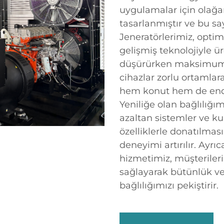
uygulamalar için olağ
tasarlanmıştır ve bu say
Jeneratörlerimiz, optim
gelişmiş teknolojiyle ür
düşürürken maksimum v
cihazlar zorlu ortamlar
hem konut hem de endü
Yeniliğe olan bağlılığım
azaltan sistemler ve ku
özelliklerle donatılmas
deneyimi artırılır. Ayrı
hizmetimiz, müşterile
sağlayarak bütünlük v
bağlılığımızı pekiştirir.