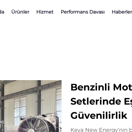
da
Ürünler
Hizmet
Performans Davası
Haberler
Benzinli Mot
Setlerinde Eş
Güvenilirlik
Keya New Energy'nin ben