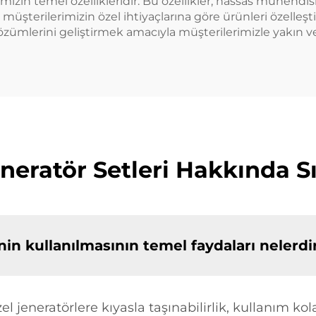
imizin temel özellikleridir. Bu özellikler, hassas mühend
a müşterilerimizin özel ihtiyaçlarına göre ürünleri özell
zümlerini geliştirmek amacıyla müşterilerimizle yakın ve iş
neratör Setleri Hakkında S
nin kullanılmasının temel faydaları nelerdi
zel jeneratörlere kıyasla taşınabilirlik, kullanım k