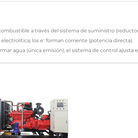
ombustible a través del sistema de suministro (reductor de
lectrolítica; los e⁻ forman corriente (potencia directa).
rmar agua (única emisión); el sistema de control ajusta e
ro del motor, se comprime e ignita mediante la bujía.
el pistón para accionar el cigüeñal (térmica→energía mec
r para convertir la energía mecánica en electricidad.