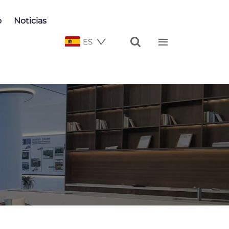
o
Noticias


ES