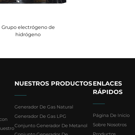
Grupo electrógeno de
hidrógeno
NUESTROS PRODUCTOS
ENLACES
RÁPIDOS
Generador De Gas Natural
Página De Inicio
Generador De Gas LPG
 con
Sobre Nosotros
Conjunto Generador De Metanol
Nuestro
Productos
Conjunto Generador De