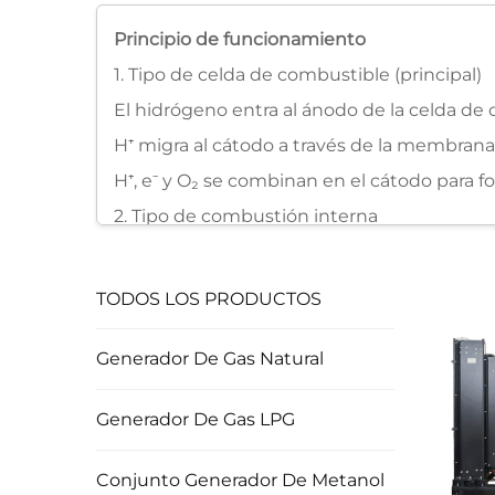
Principio de funcionamiento
1. Tipo de celda de combustible (principal)
El hidrógeno entra al ánodo de la celda de c
H⁺ migra al cátodo a través de la membrana e
H⁺, e⁻ y O₂ se combinan en el cátodo para fo
2. Tipo de combustión interna
La mezcla de hidrógeno-aire entra al cilind
El gas de alta temperatura/presión empuja 
TODOS LOS PRODUCTOS
El cigüeñal hace girar el rotor del generado
Generador De Gas Natural
Generador De Gas LPG
Conjunto Generador De Metanol