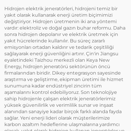
Hidrojen elektrik jeneratörleri, hidrojeni temiz bir
yakıt olarak kullanarak enerji üretim biçimimizi
değiştiriyor. Hidrojen üretmenin iki ana yöntemi
vardır: elektroliz ve doğal gazın buhar reformu. Daha
sonra hidrojen depolanır ve elektrik üretmek için
yakıt hücrelerinde kullanılır. Bu süreç zararlı
emisyonları ortadan kaldırır ve tedarik çeşitliliği
sağlayarak enerji güvenliğini artırır. Çin'in Jiangsu
eyaletindeki Taizhou merkezli olan Keya New
Energy, hidrojen jeneratörü sektörünün öncü
firmalarından biridir. Dikey entegrasyon sayesinde
araştırma ve geliştirme, ekipman üretimi ile hizmet
sunumuna kadar endüstriyel zincirin tüm
aşamalarını kontrol edebiliyoruz. Son teknolojiye
sahip hidrojenle çalışan elektrik jeneratörlerimiz
yüksek güvenilirlik ve verimlilik sunar ve inşaat
alanından sanayiye kadar birçok farklı alanda fayda
sağlar. Yeni enerji lideri olarak müşterilerimize
karbon azaltım hedeflerine ulaşmalarına yardımcı
olacak, yakıt olarak hidrojen kullanan jeneratörler ve