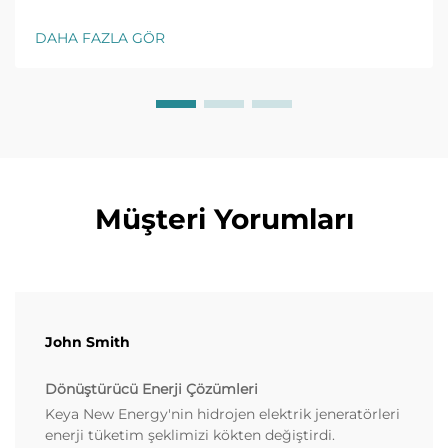
endüstriyel CO2 emisyonlarını nasıl azalttıklarını
keşfedin. Daha fazla bilgi edinin.
DAHA FAZLA GÖR
Müşteri Yorumları
John Smith
Dönüştürücü Enerji Çözümleri
Keya New Energy'nin hidrojen elektrik jeneratörleri
enerji tüketim şeklimizi kökten değiştirdi.