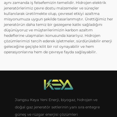
aynı zamanda iş felsefemizin temelidir. Hidrojen elektrik
jeneratörlerimiz çevre dostu malzemeler ve süreçler
kullanılarak üretilmekte olup, çevresel etkiyi azaltma
misyonumuza uygun şekilde tasarlanmıştır. Ürettiğimiz her
jeneratörün daha temiz bir gezegene katkı sağladığını
düşünüyoruz ve müşterilerimizin karbon azaltım
hedeflerine ulaşmaları konusunda kararlıyız. Hidrojen
çözümlerimizi tercih ederek işletmeler, sürdürülebilir enerji
geleceğine geçişte kilit bir rol oynayabilir ve hem
operasyonlarına hem de çevreye fayda sağlayabilir.
Jiangsu Keya Yeni Enerji, biyogaz, hidrojen ve
doğal gaz jeneratör setlerinin yanı sıra entegre
güneş ve rüzgar enerjisi çözümleri