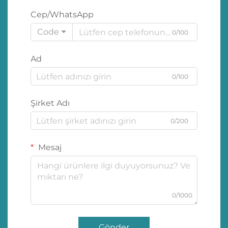
Cep/WhatsApp
Code
0/100
Ad
0/100
Şirket Adı
0/200
Mesaj
0/1000
Gönder