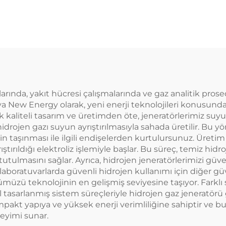
larında, yakıt hücresi çalışmalarında ve gaz analitik prose
 New Energy olarak, yeni enerji teknolojileri konusundaki
k kaliteli tasarım ve üretimden öte, jeneratörlerimiz suyu
drojen gazı suyun ayrıştırılmasıyla sahada üretilir. Bu yö
n taşınması ile ilgili endişelerden kurtulursunuz. Üretim
ştırıldığı elektroliz işlemiyle başlar. Bu süreç, temiz hi
tulmasını sağlar. Ayrıca, hidrojen jeneratörlerimizi güve
aboratuvarlarda güvenli hidrojen kullanımı için diğer güve
ümüzü teknolojinin en gelişmiş seviyesine taşıyor. Farklı 
el tasarlanmış sistem süreçleriyle hidrojen gaz jeneratör
mpakt yapıya ve yüksek enerji verimliliğine sahiptir ve b
neyimi sunar.