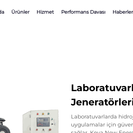
da
Ürünler
Hizmet
Performans Davası
Haberler
Laboratuvarl
Jeneratörle
Laboratuvarlarda hidroje
uygulamalar için güveni
sağlar. Keya New Energy