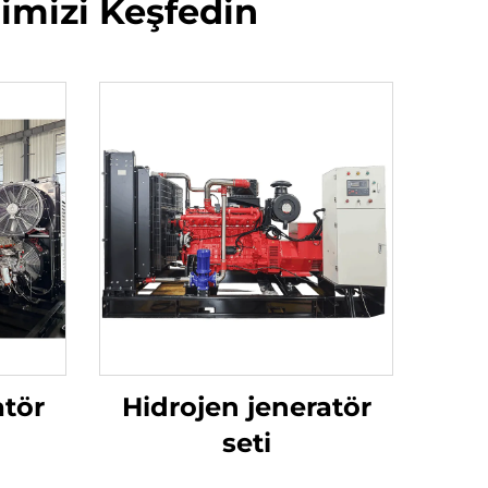
rimizi Keşfedin
atör
Hidrojen jeneratör
seti