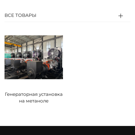
зажигания (модификация бензинового
двигателя) или самовоспламеняется от
ВСЕ ТОВАРЫ
сжатия (модификация дизельного
двигателя).
Газ высокой температуры/давления от
сгорания толкает поршень для приведения в
движение коленчатого вала
(тепловая→механическая энергия).
Коленчатый вал вращает ротор генератора
для выработки электроэнергии
Генераторная установка
(механическая→электрическая энергия);
на метаноле
система управления регулирует скорость,
напряжение и подачу топлива в реальном
времени.