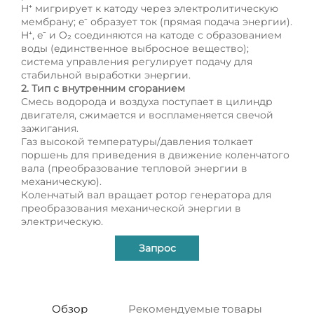
H⁺ мигрирует к катоду через электролитическую
мембрану; e⁻ образует ток (прямая подача энергии).
H⁺, e⁻ и O₂ соединяются на катоде с образованием
воды (единственное выбросное вещество);
система управления регулирует подачу для
стабильной выработки энергии.
2. Тип с внутренним сгоранием
Смесь водорода и воздуха поступает в цилиндр
двигателя, сжимается и воспламеняется свечой
зажигания.
Газ высокой температуры/давления толкает
поршень для приведения в движение коленчатого
вала (преобразование тепловой энергии в
механическую).
Коленчатый вал вращает ротор генератора для
преобразования механической энергии в
электрическую.
Запрос
Обзор
Рекомендуемые товары