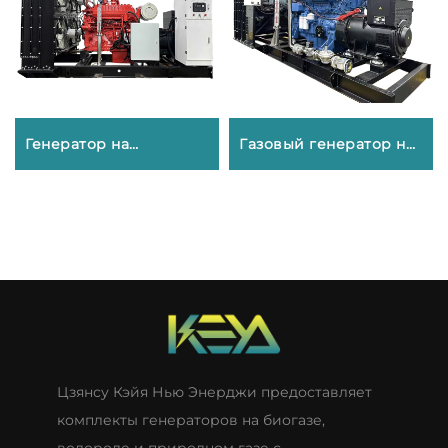
Генератор на
Газовый генератор на
природном газе
сжиженном газе
Цзянсу Кэйя Нью Энерджи предоставляет
комплекты генераторов на биогазе,