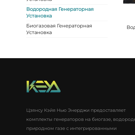
Водородная Генераторная
Установка
Биогазовая Генераторная
Во
Установка
Цзянсу Кэйя Нью Энерджи предоставляет
комплекты генераторов на биогазе, водород
природном газе с интегрированными