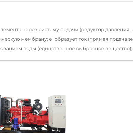
лемента через систему подачи (редуктор давления, фи
ическую мембрану; e⁻ образует ток (прямая подача э
разованием воды (единственное выбросное вещество)
цилиндр двигателя, сжимается и воспламеняется све
кает поршень для приведения в движение коленчато
ора для преобразования механической энергии в эл