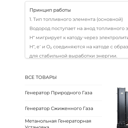
Принцип работы
1. Тип топливного элемента (основной)
Водород поступает на анод топливного э
H⁺ мигрирует к катоду через электролит
H⁺, e⁻ и O₂ соединяются на катоде с об
для стабильной выработки энергии.
2. Тип с внутренним сгоранием
Смесь водорода и воздуха поступает в 
ВСЕ ТОВАРЫ
Газ высокой температуры/давления тол
энергии в механическую).
Генератор Природного Газа
Коленчатый вал вращает ротор генерат
Генератор Сжиженного Газа
Метанольная Генераторная
Установка