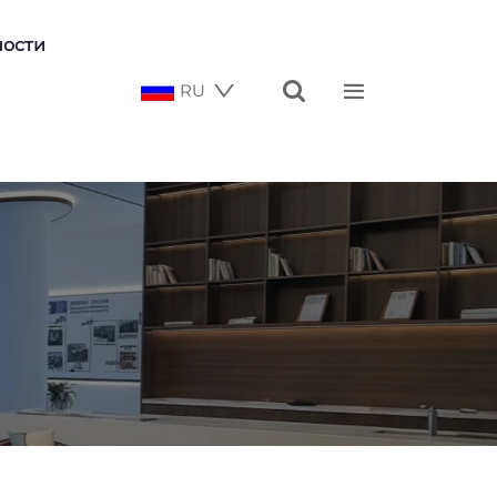
ности


RU