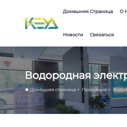
Домашняя Страница
О 
Новости
Связаться
Водородная элект
Домашняя страница
>
Продукция
>
Водор