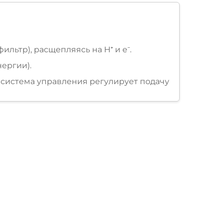
льтр), расщепляясь на H⁺ и e⁻.
нергии).
; система управления регулирует подачу
чой зажигания.
го вала (преобразование тепловой
ектрическую.