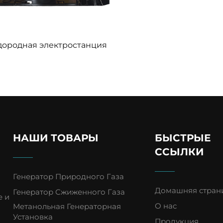
дородная электростанция
НАШИ ТОВАРЫ
БЫСТРЫЕ
ССЫЛКИ
Генератор Природного Газа
Домашняя стран
Генератор Сжиженного Газа
е и
О нас
Метанольная Генераторная
Установка
Продукция