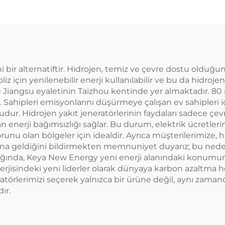
i bir alternatiftir. Hidrojen, temiz ve çevre dostu olduğundan
troliz için yenilenebilir enerji kullanılabilir ve bu da hidro
 Jiangsu eyaletinin Taizhou kentinde yer almaktadır. 80 m
. Sahipleri emisyonlarını düşürmeye çalışan ev sahipleri
udur. Hidrojen yakıt jeneratörlerinin faydaları sadece çevr
 enerji bağımsızlığı sağlar. Bu durum, elektrik ücretleri
nu olan bölgeler için idealdir. Ayrıca müşterilerimize, h
na geldiğini bildirmekten memnuniyet duyarız; bu nede
ıldığında, Keya New Energy yeni enerji alanındaki konu
nerjisindeki yeni liderler olarak dünyaya karbon azaltma 
ratörlerimizi seçerek yalnızca bir ürüne değil, aynı zama
ır.