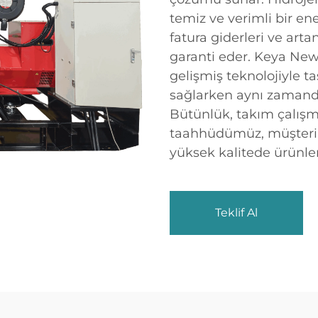
temiz ve verimli bir e
fatura giderleri ve arta
garanti eder. Keya New 
gelişmiş teknolojiyle ta
sağlarken aynı zamanda 
Bütünlük, takım çalışm
taahhüdümüz, müşterile
yüksek kalitede ürünle
Teklif Al