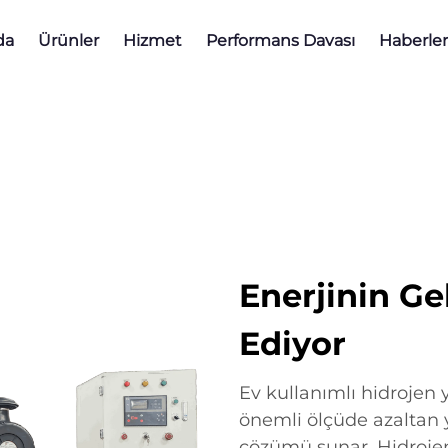
da
Ürünler
Hizmet
Performans Davası
Haberler
Enerjinin Ge
Ediyor
Ev kullanımlı hidrojen 
önemli ölçüde azaltan ye
çözümü sunar. Hidrojen