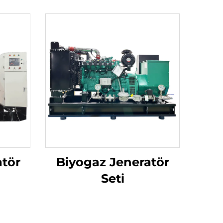
atör
Biyogaz Jeneratör
Seti