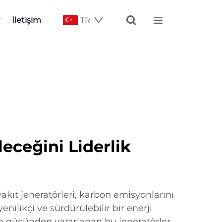


İletişim
TR
leceğini Liderlik
yakıt jeneratörleri, karbon emisyonlarını
nilikçi ve sürdürülebilir bir enerji
 gücünden yararlanan bu jeneratörler,