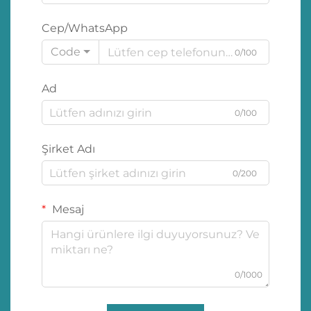
Cep/WhatsApp
Code
0/100
Ad
0/100
Şirket Adı
0/200
Mesaj
0/1000