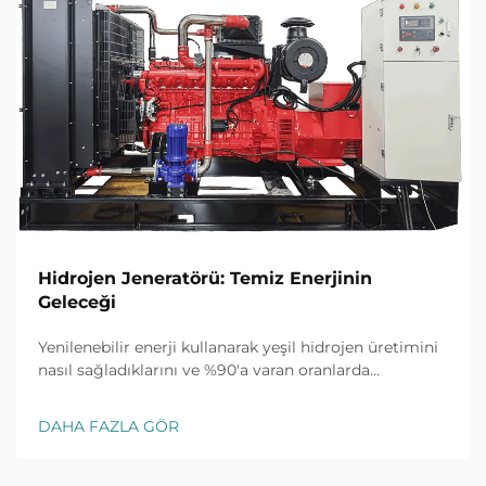
Hidrojen Jeneratörü: Temiz Enerjinin
Geleceği
Yenilenebilir enerji kullanarak yeşil hidrojen üretimini
nasıl sağladıklarını ve %90'a varan oranlarda
endüstriyel CO2 emisyonlarını nasıl azalttıklarını
keşfedin. Daha fazla bilgi edinin.
DAHA FAZLA GÖR