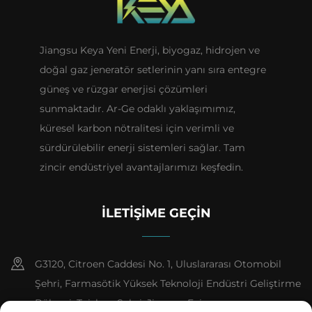
Jiangsu Keya Yeni Enerji, biyogaz, hidrojen ve
doğal gaz jeneratör setlerinin yanı sıra entegre
güneş ve rüzgar enerjisi çözümleri
sunmaktadır. Ar-Ge odaklı yaklaşımımız,
küresel karbon nötralitesi için verimli ve
sürdürülebilir enerji sistemleri sağlar. Tam
zincir endüstriyel avantajlarımızı keşfedin.
İLETIŞIME GEÇIN
G3120, Citroen Caddesi No. 1, Uluslararası Otomobil
Şehri, Farmasötik Yüksek Teknoloji Endüstri Geliştirme
Bölgesi, Taizhou Şehri, Jiangsu Evi