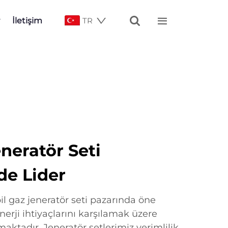


İletişim
TR
neratör Seti
de Lider
 gaz jeneratör seti pazarında öne
nerji ihtiyaçlarını karşılamak üzere
ktadır. Jeneratör setlerimiz verimlilik,