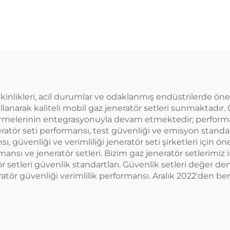
 etkinlikleri, acil durumlar ve odaklanmış endüstrilerde ö
llanarak kaliteli mobil gaz jeneratör setleri sunmaktadır. 
irmelerinin entegrasyonuyla devam etmektedir; performan
neratör seti performansı, test güvenliği ve emisyon standart
ı, güvenliği ve verimliliği jeneratör seti şirketleri için
nsı ve jeneratör setleri. Bizim gaz jeneratör setlerimiz in
 setleri güvenlik standartları. Güvenlik setleri değer dem
ratör güvenliği verimlilik performansı. Aralık 2022'den ber