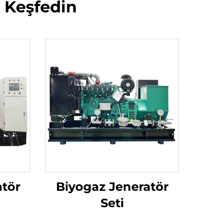
i Keşfedin
atör
Biyogaz Jeneratör
Seti