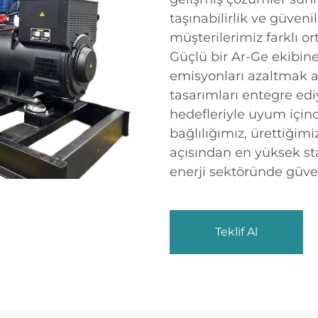
taşınabilirlik ve güveni
müşterilerimiz farklı or
Güçlü bir Ar-Ge ekibine
emisyonları azaltmak am
tasarımları entegre edi
hedefleriyle uyum içind
bağlılığımız, ürettiğimi
açısından en yüksek sta
enerji sektöründe güven
Teklif Al