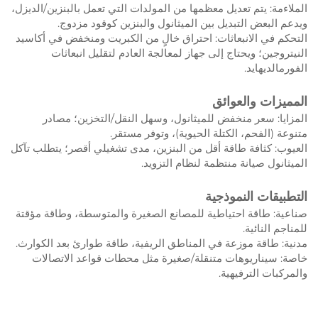
الملاءمة: يتم تعديل معظمها من المولدات التي تعمل بالبنزين/الديزل،
ويدعم البعض التبديل بين الميثانول والبنزين كوقود مزدوج.
التحكم في الانبعاثات: احتراق خالٍ من الكبريت ومنخفض في أكاسيد
النيتروجين؛ ويحتاج إلى جهاز لمعالجة العادم لتقليل انبعاثات
الفورمالديهايد.
المميزات والعوائق
المزايا: سعر منخفض للميثانول، وسهل النقل/التخزين؛ مصادر
متنوعة (الفحم، الكتلة الحيوية)، وتوفر مستقر.
العيوب: كثافة طاقة أقل من البنزين، مدى تشغيلي أقصر؛ يتطلب تآكل
الميثانول صيانة منتظمة لنظام التزويد.
التطبيقات النموذجية
صناعية: طاقة احتياطية للمصانع الصغيرة والمتوسطة، وطاقة مؤقتة
للمناجم النائية.
مدنية: طاقة موزعة في المناطق الريفية، طاقة طوارئ بعد الكوارث.
خاصة: سيناريوهات متنقلة/صغيرة مثل محطات قواعد الاتصالات
والمركبات الترفيهية.