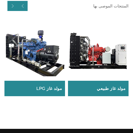
المنتجات الموصى بها
مولد غاز طبيعي
مولد غاز LPG