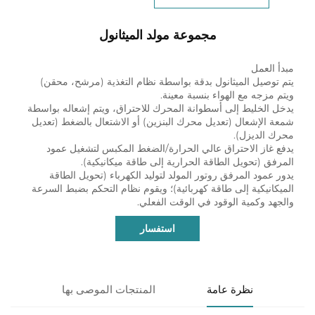
مجموعة مولد الميثانول
مبدأ العمل
يتم توصيل الميثانول بدقة بواسطة نظام التغذية (مرشح، محقن)
ويتم مزجه مع الهواء بنسبة معينة.
يدخل الخليط إلى أسطوانة المحرك للاحتراق، ويتم إشعاله بواسطة
شمعة الإشعال (تعديل محرك البنزين) أو الاشتعال بالضغط (تعديل
محرك الديزل).
يدفع غاز الاحتراق عالي الحرارة/الضغط المكبس لتشغيل عمود
المرفق (تحويل الطاقة الحرارية إلى طاقة ميكانيكية).
يدور عمود المرفق روتور المولد لتوليد الكهرباء (تحويل الطاقة
الميكانيكية إلى طاقة كهربائية)؛ ويقوم نظام التحكم بضبط السرعة
والجهد وكمية الوقود في الوقت الفعلي.
استفسار
نظرة عامة
المنتجات الموصى بها