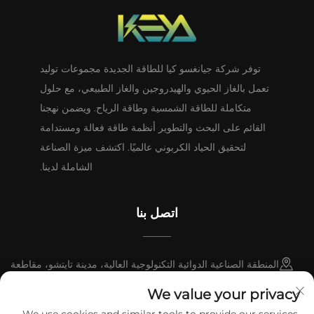
توفر شركة جيانغسو كيا للطاقة الجديدة مجموعات توليد
تعمل بالغاز الحيوي والهيدروجين والغاز الطبيعي، مع حلول
متكاملة للطاقة الشمسية وطاقة الرياح. ويضمن نهجنا
القائم على البحث والتطوير أنظمة طاقة فعالة ومستدامة
لتحقيق الحياد الكربوني عالميًا. اكتشف ميزة الصناعة
الشاملة لدينا.
اتصل بنا
المنطقة الصناعية الدوائية التكنولوجية العالية، مدينة تايتشو، مقاطعة
جيانغسو، مدينة السيارات الدولية، شارع سيتروين رقم 1، المبنى
We value your privacy
الشمالي، الرقم G3120