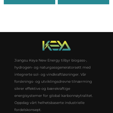
Jiangsu Keya New Energy tilbyr biogass-,
hydrogen- og naturgassgeneratorsett med
integrerte sol- og vindkraftløsninger. Vår
forsknings- og utviklingsdrevne tilnærming
sikrer effektive og bærekraftige
energisystemer for global karbonnøytralitet.
Oppdag vårt helhetsbaserte industrielle
fordelskonsept.