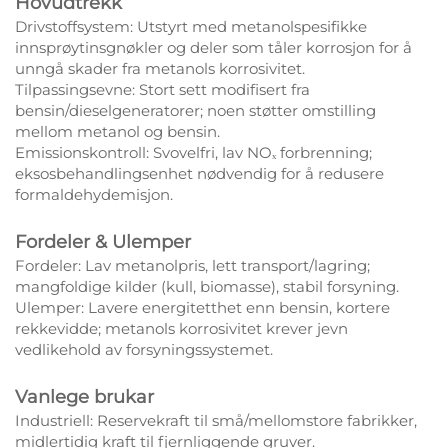
Hovudtrekk
Drivstoffsystem: Utstyrt med metanolspesifikke
innsprøytinsgnøkler og deler som tåler korrosjon for å
unngå skader fra metanols korrosivitet.
Tilpassingsevne: Stort sett modifisert fra
bensin/dieselgeneratorer; noen støtter omstilling
mellom metanol og bensin.
Emissionskontroll: Svovelfri, lav NOₓ forbrenning;
eksosbehandlingsenhet nødvendig for å redusere
formaldehydemisjon.
Fordeler & Ulemper
Fordeler: Lav metanolpris, lett transport/lagring;
mangfoldige kilder (kull, biomasse), stabil forsyning.
Ulemper: Lavere energitetthet enn bensin, kortere
rekkevidde; metanols korrosivitet krever jevn
vedlikehold av forsyningssystemet.
Vanlege brukar
Industriell: Reservekraft til små/mellomstore fabrikker,
midlertidig kraft til fjernliggende gruver.