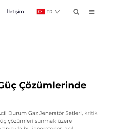


İletişim
TR
Güç Çözümlerinde
il Durum Gaz Jeneratör Setleri, kritik
güç çözümleri sunmak üzere
apısıyla bu jeneratörler, acil