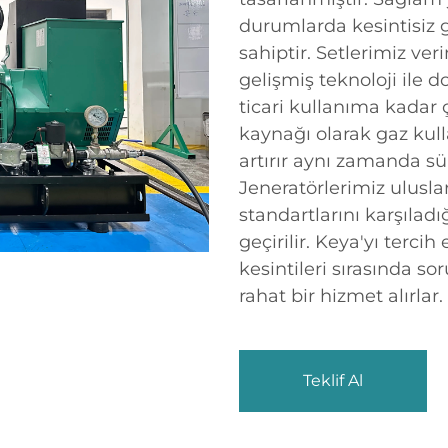
durumlarda kesintisiz 
sahiptir. Setlerimiz ver
gelişmiş teknoloji ile 
ticari kullanıma kadar ç
kaynağı olarak gaz kull
artırır aynı zamanda s
Jeneratörlerimiz ulusla
standartlarını karşılad
geçirilir. Keya'yı terci
kesintileri sırasında s
rahat bir hizmet alırlar.
Teklif Al