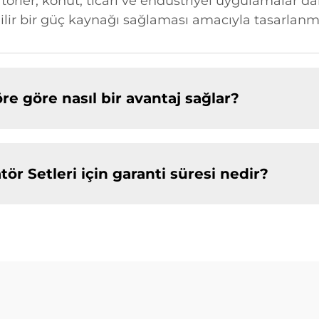
törler, konut, ticari ve endüstriyel uygulamalar da
nilir bir güç kaynağı sağlaması amacıyla tasarlanmı
re göre nasıl bir avantaj sağlar?
r Setleri için garanti süresi nedir?