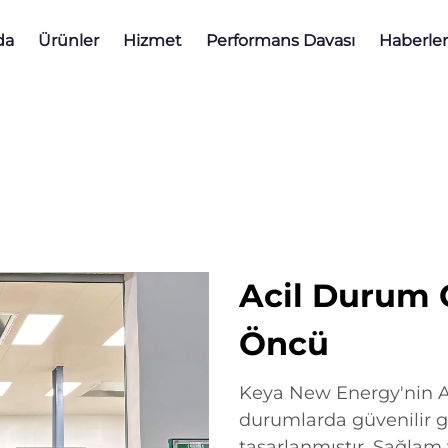
da
Ürünler
Hizmet
Performans Davası
Haberler
Acil Durum 
Öncü
Keya New Energy'nin Ac
durumlarda güvenilir 
tasarlanmıştır. Sağlam y