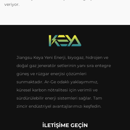
veriyor.
Jiangsu Keya Yeni Enerji, biyogaz, hidrojen ve
doğal gaz jeneratör setlerinin yanı sıra entegre
güneş ve rüzgar enerjisi çözümleri
sunmaktadır. Ar-Ge odaklı yaklaşımımız,
küresel karbon nötralitesi için verimli ve
sürdürülebilir enerji sistemleri sağlar. Tam
zincir endüstriyel avantajlarımızı keşfedin.
İLETIŞIME GEÇIN