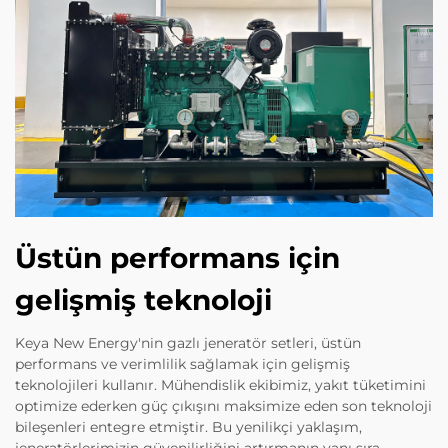
Üstün performans için
gelişmiş teknoloji
Keya New Energy'nin gazlı jeneratör setleri, üstün
performans ve verimlilik sağlamak için gelişmiş
teknolojileri kullanır. Mühendislik ekibimiz, yakıt tüketimini
optimize ederken güç çıkışını maksimize eden son teknoloji
bileşenleri entegre etmiştir. Bu yenilikçi yaklaşım,
jeneratörlerimizin güvenilirliğini artırmanın yanı sıra