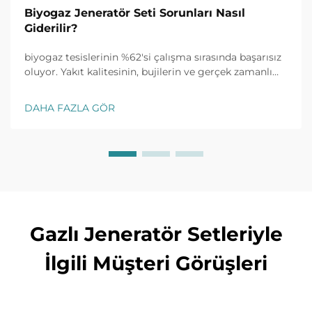
Biyogaz Jeneratör Seti Sorunları Nasıl
Giderilir?
biyogaz tesislerinin %62'si çalışma sırasında başarısız
oluyor. Yakıt kalitesinin, bujilerin ve gerçek zamanlı
izlemenin yaygın sorunları nasıl hızlıca çözeceğini
keşfedin. Şimdi eksiksiz sorun giderme kılavuzunu
DAHA FAZLA GÖR
edinin.
Gazlı Jeneratör Setleriyle
İlgili Müşteri Görüşleri