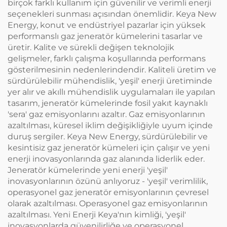
birçok farklı kullanım için güvenilir ve verimli enerji
seçenekleri sunması açısından önemlidir. Keya New
Energy, konut ve endüstriyel pazarlar için yüksek
performanslı gaz jeneratör kümelerini tasarlar ve
üretir. Kalite ve sürekli değişen teknolojik
gelişmeler, farklı çalışma koşullarında performans
gösterilmesinin nedenlerindendir. Kaliteli üretim ve
sürdürülebilir mühendislik, 'yeşil' enerji üretiminde
yer alır ve akıllı mühendislik uygulamaları ile yapılan
tasarım, jeneratör kümelerinde fosil yakıt kaynaklı
'sera' gaz emisyonlarını azaltır. Gaz emisyonlarının
azaltılması, küresel iklim değişikliğiyle uyum içinde
duruş sergiler. Keya New Energy, sürdürülebilir ve
kesintisiz gaz jeneratör kümeleri için çalışır ve yeni
enerji inovasyonlarında gaz alanında liderlik eder.
Jeneratör kümelerinde yeni enerji 'yeşil'
inovasyonlarının özünü anlıyoruz - 'yeşil' verimlilik,
operasyonel gaz jeneratör emisyonlarının çevresel
olarak azaltılması. Operasyonel gaz emisyonlarının
azaltılması. Yeni Enerji Keya'nın kimliği, 'yeşil'
inovasyonlarda güvenilirliğe ve operasyonel