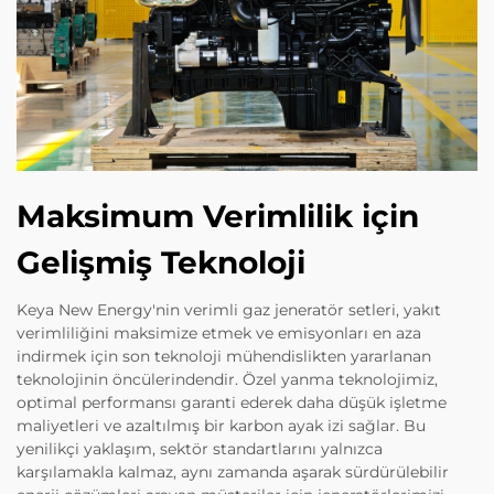
Maksimum Verimlilik için
Gelişmiş Teknoloji
Keya New Energy'nin verimli gaz jeneratör setleri, yakıt
verimliliğini maksimize etmek ve emisyonları en aza
indirmek için son teknoloji mühendislikten yararlanan
teknolojinin öncülerindendir. Özel yanma teknolojimiz,
optimal performansı garanti ederek daha düşük işletme
maliyetleri ve azaltılmış bir karbon ayak izi sağlar. Bu
yenilikçi yaklaşım, sektör standartlarını yalnızca
karşılamakla kalmaz, aynı zamanda aşarak sürdürülebilir