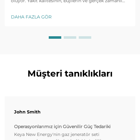
oluyor. Yakıt kalitesinin, bujilerin ve gerçek zamanlı
izlemenin yaygın sorunları nasıl hızlıca çözeceğini
keşfedin. Şimdi eksiksiz sorun giderme kılavuzunu
DAHA FAZLA GÖR
edinin.
Müşteri tanıklıkları
John Smith
Operasyonlarımız için Güvenilir Güç Tedariki
Keya New Energy'nin gaz jeneratör seti