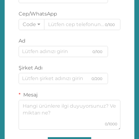
Cep/WhatsApp
Code
0/100
Ad
0/100
Şirket Adı
0/200
Mesaj
0/1000