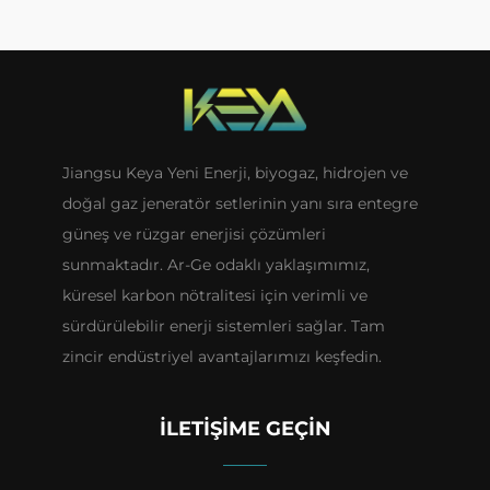
Jiangsu Keya Yeni Enerji, biyogaz, hidrojen ve
doğal gaz jeneratör setlerinin yanı sıra entegre
güneş ve rüzgar enerjisi çözümleri
sunmaktadır. Ar-Ge odaklı yaklaşımımız,
küresel karbon nötralitesi için verimli ve
sürdürülebilir enerji sistemleri sağlar. Tam
zincir endüstriyel avantajlarımızı keşfedin.
İLETIŞIME GEÇIN