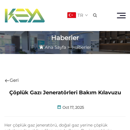
TR

Haberler
Ana Sayfa
>
Haberler
Geri
Çöplük Gazı Jeneratörleri Bakım Kılavuzu
Oct 17, 2025
Her çöplük gaz jeneratörü, doğal gaz yerine çöplük