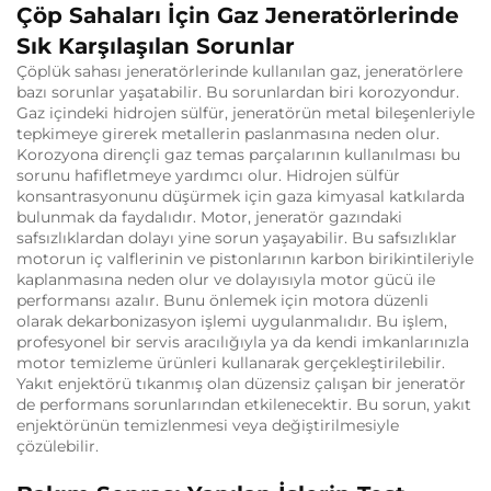
Çöp Sahaları İçin Gaz Jeneratörlerinde
Sık Karşılaşılan Sorunlar
Çöplük sahası jeneratörlerinde kullanılan gaz, jeneratörlere
bazı sorunlar yaşatabilir. Bu sorunlardan biri korozyondur.
Gaz içindeki hidrojen sülfür, jeneratörün metal bileşenleriyle
tepkimeye girerek metallerin paslanmasına neden olur.
Korozyona dirençli gaz temas parçalarının kullanılması bu
sorunu hafifletmeye yardımcı olur. Hidrojen sülfür
konsantrasyonunu düşürmek için gaza kimyasal katkılarda
bulunmak da faydalıdır. Motor, jeneratör gazındaki
safsızlıklardan dolayı yine sorun yaşayabilir. Bu safsızlıklar
motorun iç valflerinin ve pistonlarının karbon birikintileriyle
kaplanmasına neden olur ve dolayısıyla motor gücü ile
performansı azalır. Bunu önlemek için motora düzenli
olarak dekarbonizasyon işlemi uygulanmalıdır. Bu işlem,
profesyonel bir servis aracılığıyla ya da kendi imkanlarınızla
motor temizleme ürünleri kullanarak gerçekleştirilebilir.
Yakıt enjektörü tıkanmış olan düzensiz çalışan bir jeneratör
de performans sorunlarından etkilenecektir. Bu sorun, yakıt
enjektörünün temizlenmesi veya değiştirilmesiyle
çözülebilir.