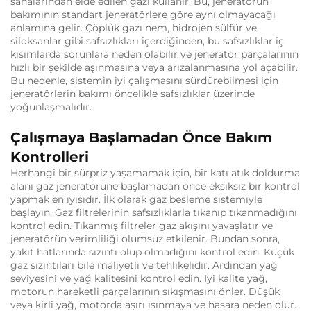
sahalarından elde edilen gazı kullanır. Bu, jeneratörün
bakımının standart jeneratörlere göre aynı olmayacağı
anlamına gelir. Çöplük gazı nem, hidrojen sülfür ve
siloksanlar gibi safsızlıkları içerdiğinden, bu safsızlıklar iç
kısımlarda sorunlara neden olabilir ve jeneratör parçalarının
hızlı bir şekilde aşınmasına veya arızalanmasına yol açabilir.
Bu nedenle, sistemin iyi çalışmasını sürdürebilmesi için
jeneratörlerin bakımı öncelikle safsızlıklar üzerinde
yoğunlaşmalıdır.
Çalışmaya Başlamadan Önce Bakım
Kontrolleri
Herhangi bir sürpriz yaşamamak için, bir katı atık doldurma
alanı gaz jeneratörüne başlamadan önce eksiksiz bir kontrol
yapmak en iyisidir. İlk olarak gaz besleme sistemiyle
başlayın. Gaz filtrelerinin safsızlıklarla tıkanıp tıkanmadığını
kontrol edin. Tıkanmış filtreler gaz akışını yavaşlatır ve
jeneratörün verimliliği olumsuz etkilenir. Bundan sonra,
yakıt hatlarında sızıntı olup olmadığını kontrol edin. Küçük
gaz sızıntıları bile maliyetli ve tehlikelidir. Ardından yağ
seviyesini ve yağ kalitesini kontrol edin. İyi kalite yağ,
motorun hareketli parçalarının sıkışmasını önler. Düşük
veya kirli yağ, motorda aşırı ısınmaya ve hasara neden olur.