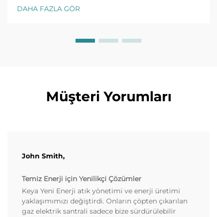
yıllık alım anlaşmalarını açın. ROI'yi en üst düzeye
DAHA FAZLA GÖR
çıkarın—daha fazla bilgi edinin.
Müşteri Yorumları
John Smith,
Temiz Enerji için Yenilikçi Çözümler
Keya Yeni Enerji atık yönetimi ve enerji üretimi
yaklaşımımızı değiştirdi. Onların çöpten çıkarılan
gaz elektrik santrali sadece bize sürdürülebilir