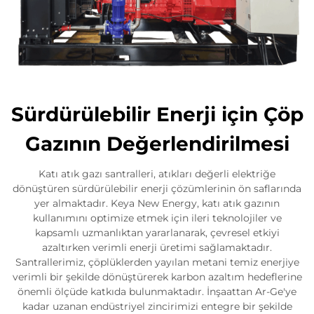
Sürdürülebilir Enerji için Çöp
Gazının Değerlendirilmesi
Katı atık gazı santralleri, atıkları değerli elektriğe
dönüştüren sürdürülebilir enerji çözümlerinin ön saflarında
yer almaktadır. Keya New Energy, katı atık gazının
kullanımını optimize etmek için ileri teknolojiler ve
kapsamlı uzmanlıktan yararlanarak, çevresel etkiyi
azaltırken verimli enerji üretimi sağlamaktadır.
Santrallerimiz, çöplüklerden yayılan metani temiz enerjiye
verimli bir şekilde dönüştürerek karbon azaltım hedeflerine
önemli ölçüde katkıda bulunmaktadır. İnşaattan Ar-Ge'ye
kadar uzanan endüstriyel zincirimizi entegre bir şekilde