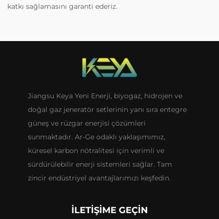
katkı sağlamasını garanti ederiz.
Jiangsu Keya Yeni Enerji, biyogaz, hidrojen ve
doğal gaz jeneratör setlerinin yanı sıra entegre
güneş ve rüzgar enerjisi çözümleri
sunmaktadır. Ar-Ge odaklı yaklaşımımız,
küresel karbon nötralitesi için verimli ve
sürdürülebilir enerji sistemleri sağlar. Tam
zincir endüstriyel avantajlarımızı keşfedin.
İLETIŞIME GEÇIN