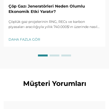
Çöp Gazı Jeneratörleri Neden Olumlu
Ekonomik Etki Yaratır?
Çöplük gaz projelerinin RNG, RECs ve karbon
piyasaları aracılığıyla yıllık 740.000$'ın üzerinde nasıl
kazanç sağladığını keşfedin. %30 vergi kredisi ve 10
yıllık alım anlaşmalarını açın. ROI'yi en üst düzeye
DAHA FAZLA GÖR
çıkarın—daha fazla bilgi edinin.
Müşteri Yorumları