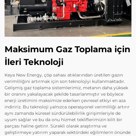
Maksimum Gaz Toplama için
İleri Teknoloji
Keya New Energy, çöp sahası atıklarından üretilen gazın
verimliliğini artırmak için son teknolojiyi kullanmaktadır.
Gelişmiş gaz toplama sistemlerimiz, metanın daha yüksek
bir oranını yakalayacak şekilde tasarlanmıştır ve böylece
enerji üretimini maksimize ederken çevresel etkiyi en aza
indiririz. Bu teknoloji yalnızca operasyonel verimliliği artırır
aynı zamanda küresel sürdürülebilirlik girişimleriyle de
uyum sağlar ve bu da onu hizmet tekliflerimizin kilit bir
parçası haline getirir. Sürekli olarak araştırma ve
geliştirmeye yatırım yaparak sektördeki eğilimlerin önünde