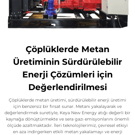
Çöplüklerde Metan
Üretiminin Sürdürülebilir
Enerji Çözümleri için
Değerlendirilmesi
Çöplüklerde metan üretimi, sürdürülebilir enerji üretimi
için benzersiz bir fırsat sunar. Metanı yakalayarak ve
değerlendirmek suretiyle, Keya New Energy atığı değerli bir
kaynağa dönüştürmekte ve sera gazı emisyonlarını önemli
ölçüde azaltmaktadır. İleri teknolojilerimiz, çevresel etkiyi
en aza indirgerken etkili metan yakalamayı ve enerji