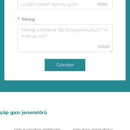
0/200
Mesaj
0/1000
Gönder
çöp gazı jeneratörü
çöp gazından elektriğe
çöp gazı jeneratörü