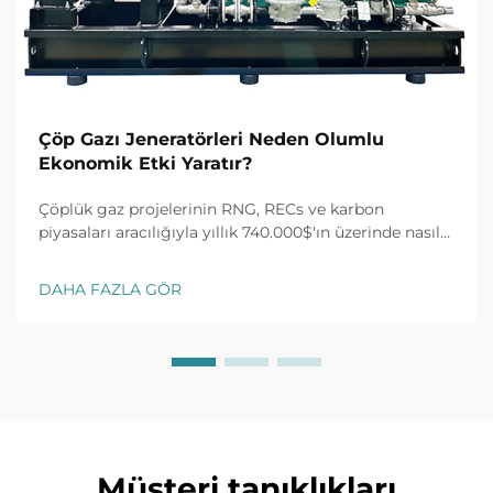
Çöp Gazı Jeneratörleri Neden Olumlu
Ekonomik Etki Yaratır?
Çöplük gaz projelerinin RNG, RECs ve karbon
piyasaları aracılığıyla yıllık 740.000$'ın üzerinde nasıl
kazanç sağladığını keşfedin. %30 vergi kredisi ve 10
yıllık alım anlaşmalarını açın. ROI'yi en üst düzeye
DAHA FAZLA GÖR
çıkarın—daha fazla bilgi edinin.
Müşteri tanıklıkları